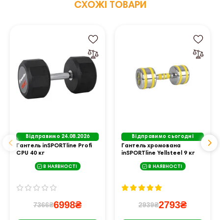
СХОЖІ ТОВАРИ
Відправимо 24.08.2026
Відправимо сьогодні
Гантель inSPORTline Profi
Гантель хромована
CPU 40 кг
inSPORTline Yellsteel 9 кг
В НАЯВНОСТІ
В НАЯВНОСТІ
6998₴
2793₴
7366₴
2939₴