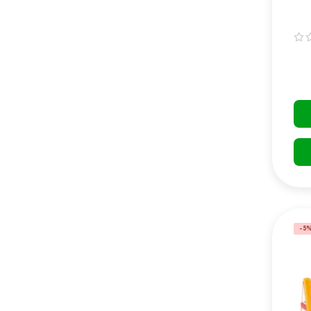
22
-5