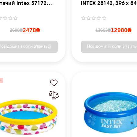
тячий Intex 57172
INTEX 28142, 396 x 84
2x122x30 см
+ машина для
створення бульбаш
2478₴
12980₴
2608₴
13663₴
Повідомити коли з'явиться
Повідомити коли з'явить
%