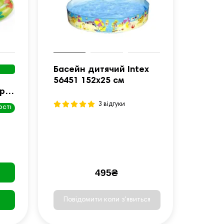
Басейн дитячий Intex
56451 152x25 см
ри
58
3 відгуки
ОСТІ
495₴
Повідомити коли з'явиться