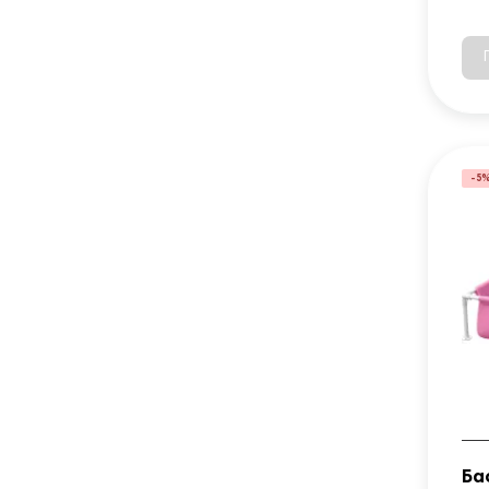
-5
Ба