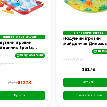
Відправимо завтра
Відправимо 26.08.2026
Надувний ігровий
дувний ігровий
майданчик Динозав
йданчик Sports
Intex 57166 191x152x
В НАЯВН
ena Intex 57147
см
ПЕРЕДЗАМОВЛЕННЯ
5x267x102 см
1617₴
6132₴
6454₴
Купити
Купити
Замовити в 1 клік