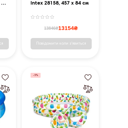
 см
Intex 28158, 457 х 84 см
ок
13154₴
13846₴
ся
Повідомити коли з'явиться
-5%