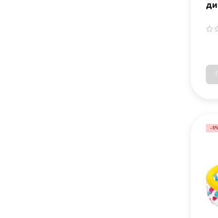
ди
12
-5