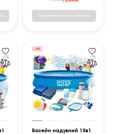
ся
Повідомити коли з'явиться
-5%
в1
Басейн надувний 15в1