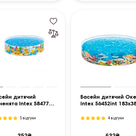
сейн дитячий
Басейн дитячий Ок
ченята Intex 58477
Intex 56452int 183x3
2х25 см
5 відгуки
4 відгуки
352₴
632₴