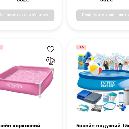
Повідомити коли з'явиться
Повідомити коли з'явить
%
-5%
сейн каркасний
Басейн надувний 15