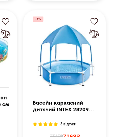
-5%
еан
Басейн каркасний
8 см
дитячий INTEX 28209
183x38 см
3 відгуки
7168₴
7545₴