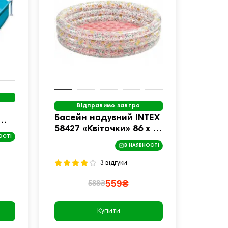
Відправимо завтра
Басейн надувний INTEX
58427 «Квіточки» 86 х 25
ОСТІ
см
В НАЯВНОСТІ
3 відгуки
559₴
588₴
Купити