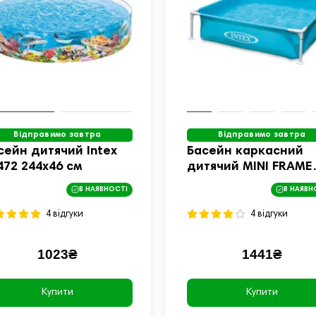
Відправимо завтра
Відправимо завтра
сейн дитячий Intex
Басейн каркасний
472 244x46 см
дитячий MINI FRAME
POOL Intex 57173
В НАЯВНОСТІ
В НАЯВН
122x122x30 см
4 відгуки
4 відгуки
1023₴
1441₴
Купити
Купити