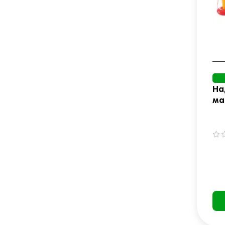
На
ма
Ar
32