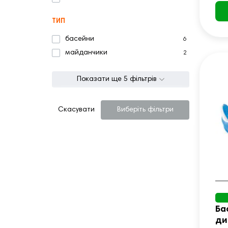
ТИП
басейни
6
майданчики
2
Показати ще 5 фільтрів
Скасувати
Виберіть фільтри
Ба
ди