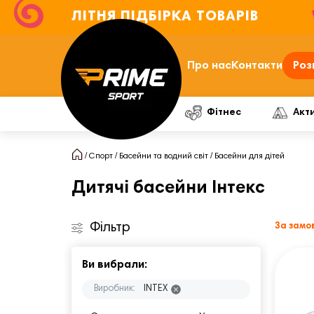
ЛІТНЯ ПІДБІРКА ТОВАРІВ
Про нас
Контакти
Роз
Фітнес
Акт
Спорт
Басейни та водний світ
Басейни для дітей
Дитячі басейни Інтекс
Фільтр
За замо
Ви вибрали:
Виробник:
INTEX