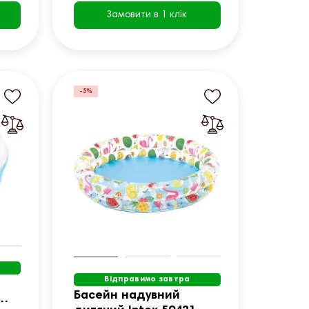
Замовити в 1 клік
-5%
Відправимо завтра
Басейн надувний