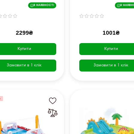
9x229x46 см
163x107x46 см
В НАЯВНОСТІ
В НАЯВН
2299₴
1001₴
Купити
Купити
Замовити в 1 клік
Замовити в 1 клік
%