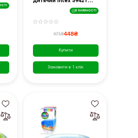
дитячий Intex 59421
ОСТІ
122x25 см
В НАЯВНОСТІ
448₴
471₴
Купити
Замовити в 1 клік