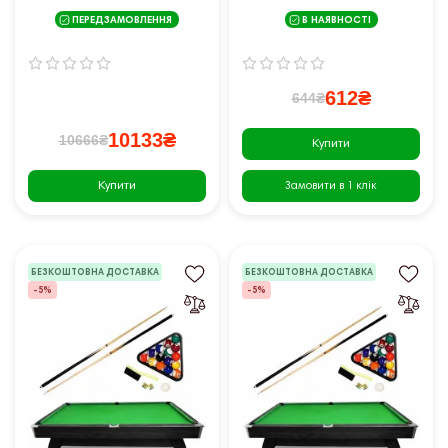
60,5 x 71 см
ПЕРЕДЗАМОВЛЕННЯ
В НАЯВНОСТІ
612₴
644₴
10133₴
10666₴
Купити
Купити
Замовити в 1 клік
БЕЗКОШТОВНА ДОСТАВКА
БЕЗКОШТОВНА ДОСТАВКА
-5%
-5%