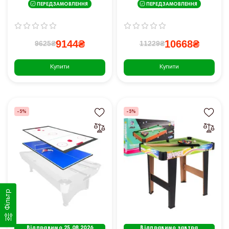
ПЕРЕДЗАМОВЛЕННЯ
ПЕРЕДЗАМОВЛЕННЯ
настільний теніс/аерохокей
настільний теніс/аерохокей
9144₴
10668₴
9625₴
11229₴
Купити
Купити
-5%
-5%
Фільтр
Відправимо 25.08.2026
Відправимо завтра