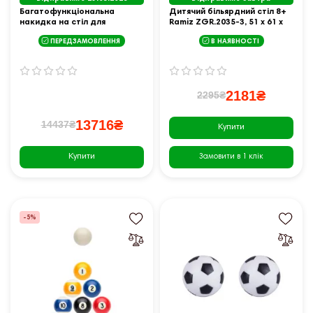
Багатофункціональна
Дитячий більярдний стіл 8+
накидка на стіл для
Ramiz ZGR.2035-3, 51 x 61 x
більярду THUNDER 9FT
35 см
ПЕРЕДЗАМОВЛЕННЯ
В НАЯВНОСТІ
настільний теніс/аерохокей
2181₴
2295₴
13716₴
14437₴
Купити
Купити
Замовити в 1 клік
-5%