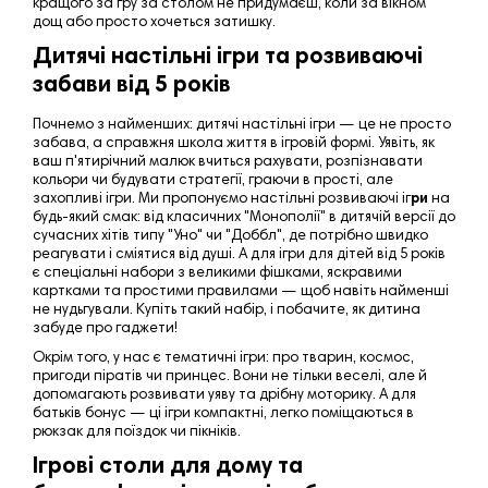
кращого за гру за столом не придумаєш, коли за вікном
дощ або просто хочеться затишку.
Дитячі настільні ігри та розвиваючі
забави від 5 років
Почнемо з найменших: дитячі настільні ігри — це не просто
забава, а справжня школа життя в ігровій формі. Уявіть, як
ваш п'ятирічний малюк вчиться рахувати, розпізнавати
кольори чи будувати стратегії, граючи в прості, але
захопливі ігри. Ми пропонуємо настільні розвиваючі іг
ри
на
будь-який смак: від класичних "Монополії" в дитячій версії до
сучасних хітів типу "Уно" чи "Доббл", де потрібно швидко
реагувати і сміятися від душі. А для ігри для дітей від 5 років
є спеціальні набори з великими фішками, яскравими
картками та простими правилами — щоб навіть найменші
не нудьгували. Купіть такий набір, і побачите, як дитина
забуде про гаджети!
Окрім того, у нас є тематичні ігри: про тварин, космос,
пригоди піратів чи принцес. Вони не тільки веселі, але й
допомагають розвивати уяву та дрібну моторику. А для
батьків бонус — ці ігри компактні, легко поміщаються в
рюкзак для поїздок чи пікніків.
Ігрові столи для дому та