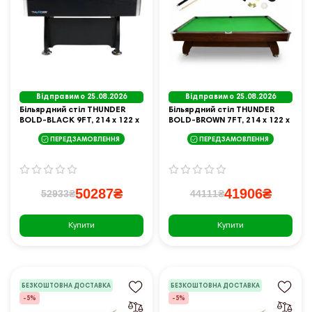
Відправимо 25.08.2026
Відправимо 25.08.2026
Більярдний стіл THUNDER
Більярдний стіл THUNDER
BOLD-BLACK 9FT, 214 х 122 х
BOLD-BROWN 7FT, 214 х 122 х
81 см
81 см
ПЕРЕДЗАМОВЛЕННЯ
ПЕРЕДЗАМОВЛЕННЯ
50287₴
41906₴
52933₴
44111₴
Купити
Купити
БЕЗКОШТОВНА ДОСТАВКА
БЕЗКОШТОВНА ДОСТАВКА
-5%
-5%