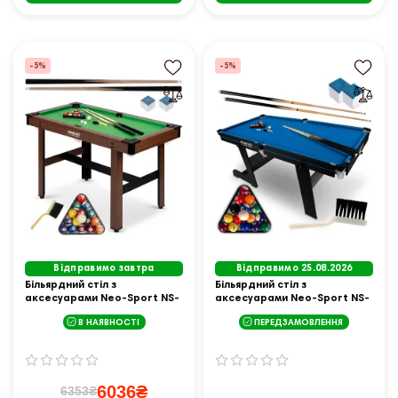
-5%
-5%
Відправимо завтра
Відправимо 25.08.2026
Більярдний стіл з
Більярдний стіл з
аксесуарами Neo-Sport NS-
аксесуарами Neo-Sport NS-
807, 122 x 61 x 76 см - темно-
808, 183 x 92 x 81 см
В НАЯВНОСТІ
ПЕРЕДЗАМОВЛЕННЯ
коричневий
6036₴
6353₴