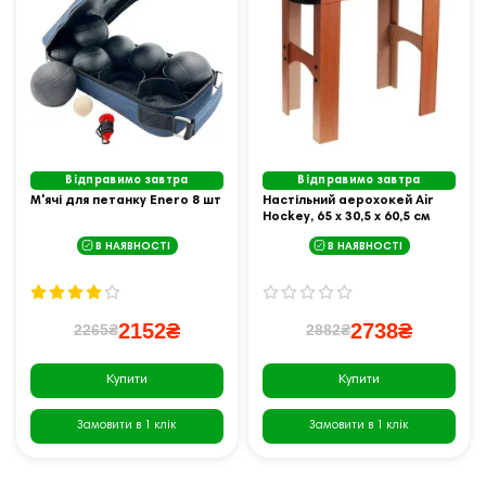
Відправимо завтра
Відправимо завтра
М'ячі для петанку Enero 8 шт
Настільний аерохокей Air
Hockey, 65 х 30,5 х 60,5 см
В НАЯВНОСТІ
В НАЯВНОСТІ
2152₴
2738₴
2265₴
2882₴
Купити
Купити
Замовити в 1 клік
Замовити в 1 клік