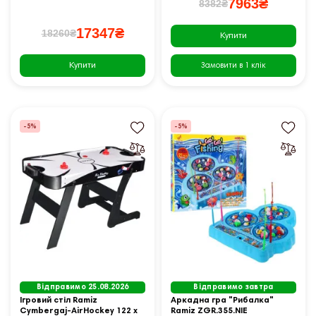
7963₴
8382₴
17347₴
18260₴
Купити
Купити
Замовити в 1 клік
-5%
-5%
Відправимо 25.08.2026
Відправимо завтра
Ігровий стіл Ramiz
Аркадна гра "Рибалка"
Cymbergaj-AirHockey 122 x
Ramiz ZGR.355.NIE