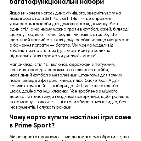
багатофункціональні набори
Якщо ви хочете чогось динамічнішого, зверніть увагу на
наші ігрові столи 3в1, 4в1, 6в1, 14в1 — це справжні
універсальні засоби для домашнього відпочинку! Уявіть:
один стіл, а на ньому можна грати в футбол, хокей, більярд і
ще купу ігор, як-от теніс, боулінг чи навіть стрільбу. Це
ідеальний ігровий стіл для дому, особливо якщо місця мало,
а бажання пограти — багато. Ми маємо моделі від
компактних настільних (для квартири) до великих
підлогових (для гаража чи дитячої кімнати).
Наприклад, стіл 4в1 включає аерохокей з потужним
вентилятором для справжнього ковзання шайби,
настільний футбол з металевими штангами для точних
пасів, більярд з фетром і киями, плюс баскетбол. А для
великих компаній — набори до 14в1, де є ще стрільба,
шахи, доміно та інші класики. Усе зроблено з міцного
дерева чи пластику, з гладкими поверхнями, щоб гра йшла
як по маслу. І головне — ці столи збираються швидко, без
інструментів, і служать роками.
Чому варто купити настільні ігри саме
в Prime Sport?
Ми не просто продаємо — ми допомагаємо обрати те, що