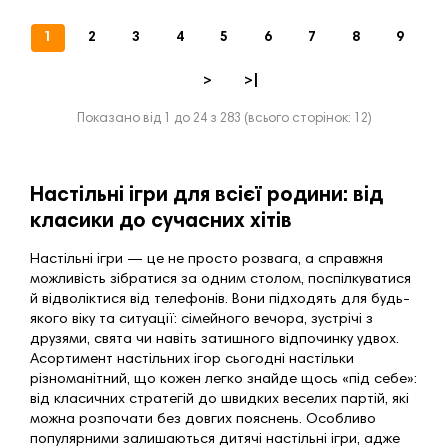
1
2
3
4
5
6
7
8
9
>
>|
Показано від 1 до 24 з 283 (всього сторінок: 12)
Настільні ігри для всієї родини: від
класики до сучасних хітів
Настільні ігри — це не просто розвага, а справжня
можливість зібратися за одним столом, поспілкуватися
й відволіктися від телефонів. Вони підходять для будь-
якого віку та ситуації: сімейного вечора, зустрічі з
друзями, свята чи навіть затишного відпочинку удвох.
Асортимент настільних ігор сьогодні настільки
різноманітний, що кожен легко знайде щось «під себе»:
від класичних стратегій до швидких веселих партій, які
можна розпочати без довгих пояснень. Особливо
популярними залишаються
дитячі настільні ігри
, адже