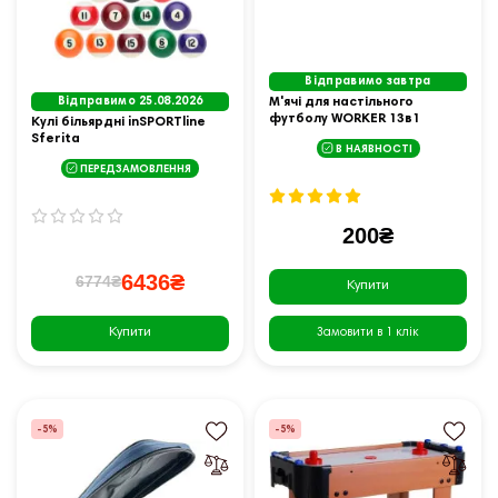
Відправимо завтра
Відправимо 25.08.2026
М'ячі для настільного
футболу WORKER 13в1
Кулі більярдні inSPORTline
Supertable
Sferita
В НАЯВНОСТІ
ПЕРЕДЗАМОВЛЕННЯ
200₴
6436₴
6774₴
Купити
Купити
Замовити в 1 клік
-5%
-5%