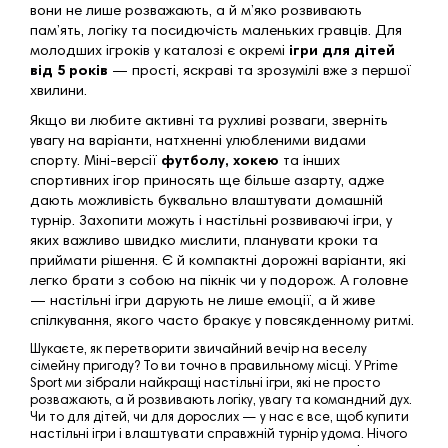
вони не лише розважають, а й м’яко розвивають
пам’ять, логіку та посидючість маленьких гравців. Для
молодших ігроків у каталозі є окремі
ігри для дітей
від 5 років
— прості, яскраві та зрозумілі вже з першої
хвилини.
Якщо ви любите активні та рухливі розваги, зверніть
увагу на варіанти, натхненні улюбленими видами
спорту. Міні-версії
футболу
,
хокею
та інших
спортивних ігор приносять ще більше азарту, адже
дають можливість буквально влаштувати домашній
турнір. Захопити можуть і настільні розвиваючі ігри, у
яких важливо швидко мислити, планувати кроки та
приймати рішення. Є й компактні дорожні варіанти, які
легко брати з собою на пікнік чи у подорож. А головне
— настільні ігри дарують не лише емоції, а й живе
спілкування, якого часто бракує у повсякденному ритмі.
Шукаєте, як перетворити звичайний вечір на веселу
сімейну пригоду? То ви точно в правильному місці. У Prime
Sport ми зібрали найкращі настільні ігри, які не просто
розважають, а й розвивають логіку, увагу та командний дух.
Чи то для дітей, чи для дорослих — у нас є все, щоб купити
настільні ігри і влаштувати справжній турнір удома. Нічого