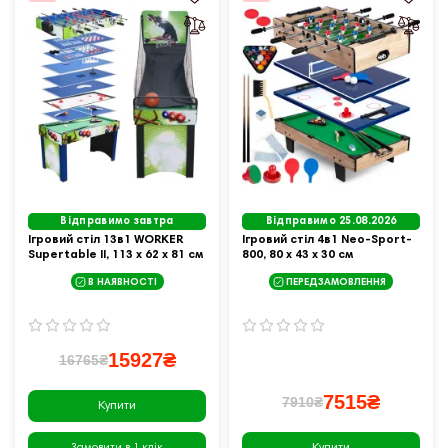
Відправимо завтра
Відправимо 25.08.2026
Ігровий стіл 13в1 WORKER
Ігровий стіл 4в1 Neo-Sport-
Supertable II, 113 х 62 х 81 см
800, 80 x 43 x 30 см
В НАЯВНОСТІ
ПЕРЕДЗАМОВЛЕННЯ
15927₴
16765₴
7515₴
7910₴
Купити
Купити