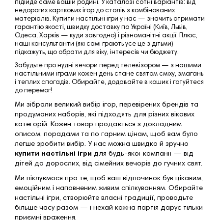
підійде саме вашій родині. У каталозі сотні варіантів: від
недорогих карткових ігор до столів з комбінованих
матеріалів. Купити настільні ігри у нас — значить отримати
гарантію якості, швидку доставку по Україні (Київ, Львів,
Одеса, Харків — куди завгодно) і різноманітні акції. Плюс,
наші консультанти (які самі грають усе це з дітьми)
підкажуть, що обрати для віку, інтересів чи бюджету.
Забудьте про нудні вечори перед телевізором — з нашими
настільними іграми кожен день стане святом сміху, змагань
і теплих спогадів. Обирайте, додавайте в кошик і готуйтеся
до перемог!
Ми зібрали великий вибір ігор, перевірених брендів та
продуманих наборів, які підходять для різних вікових
категорій. Кожен товар продається з докладним
описом, порадами та по гарним цінам, щоб вам було
легше зробити вибір. У нас можна швидко й зручно
купити настільні ігри
для будь-якої компанії — від
дітей до дорослих, від сімейних вечорів до гучних свят.
Ми піклуємося про те, щоб ваш відпочинок був цікавим,
емоційним і наповненим живим спілкуванням. Обирайте
настільні ігри, створюйте власні традиції, проводьте
більше часу разом — і нехай кожна партія дарує тільки
приємні враження.