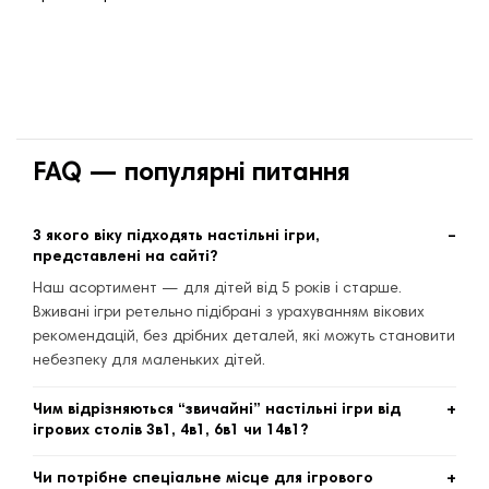
FAQ — популярні питання
З якого віку підходять настільні ігри,
представлені на сайті?
Наш асортимент — для дітей від 5 років і старше.
Вживані ігри ретельно підібрані з урахуванням вікових
рекомендацій, без дрібних деталей, які можуть становити
небезпеку для маленьких дітей.
Чим відрізняються “звичайні” настільні ігри від
ігрових столів 3в1, 4в1, 6в1 чи 14в1?
Окремі настільні ігри — це компактні набори для однієї
Чи потрібне спеціальне місце для ігрового
конкретної гри. Ігрові столи 3в1 і більше — це