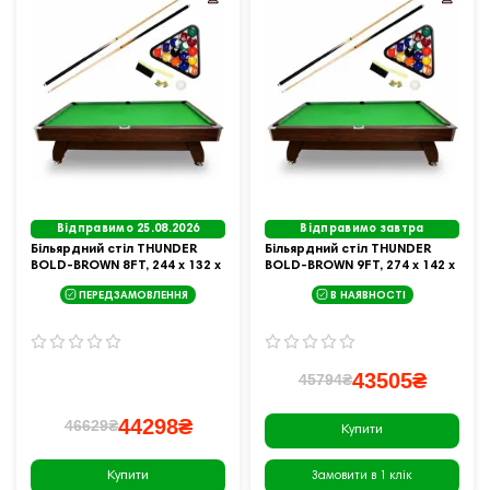
Відправимо 25.08.2026
Відправимо завтра
Більярдний стіл THUNDER
Більярдний стіл THUNDER
BOLD-BROWN 8FT, 244 х 132 х
BOLD-BROWN 9FT, 274 х 142 х
81 см
81 см
ПЕРЕДЗАМОВЛЕННЯ
В НАЯВНОСТІ
43505₴
45794₴
44298₴
46629₴
Купити
Купити
Замовити в 1 клік