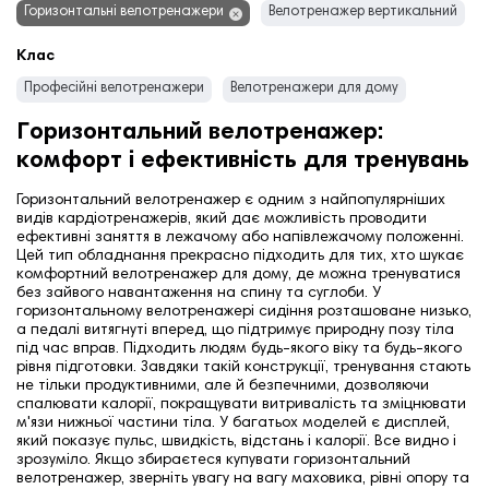
Горизонтальні велотренажери
Велотренажер вертикальний
Клас
Професійні велотренажери
Велотренажери для дому
Горизонтальний велотренажер:
комфорт і ефективність для тренувань
Горизонтальний велотренажер є одним з найпопулярніших
видів кардіотренажерів, який дає можливість проводити
ефективні заняття в лежачому або напівлежачому положенні.
Цей тип обладнання прекрасно підходить для тих, хто шукає
комфортний велотренажер для дому, де можна тренуватися
без зайвого навантаження на спину та суглоби. У
горизонтальному велотренажері сидіння розташоване низько,
а педалі витягнуті вперед, що підтримує природну позу тіла
під час вправ.
Підходить людям будь-якого віку та будь-якого
рівня підготовки.
Завдяки такій конструкції, тренування стають
не тільки продуктивними, але й безпечними, дозволяючи
спалювати калорії, покращувати витривалість та зміцнювати
м'язи нижньої частини тіла.
У багатьох моделей є дисплей,
який показує пульс, швидкість, відстань і калорії. Все видно і
зрозуміло. Якщо збираєтеся купувати горизонтальний
велотренажер, зверніть увагу на вагу маховика, рівні опору та