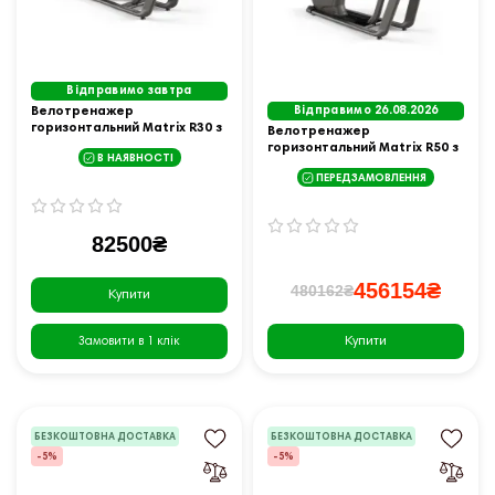
Відправимо завтра
Велотренажер
Відправимо 26.08.2026
горизонтальний Matrix R30 з
Велотренажер
консоллю XR
горизонтальний Matrix R50 з
В НАЯВНОСТІ
консоллю XER
ПЕРЕДЗАМОВЛЕННЯ
82500₴
456154₴
480162₴
Купити
Купити
Замовити в 1 клік
БЕЗКОШТОВНА ДОСТАВКА
БЕЗКОШТОВНА ДОСТАВКА
-5%
-5%