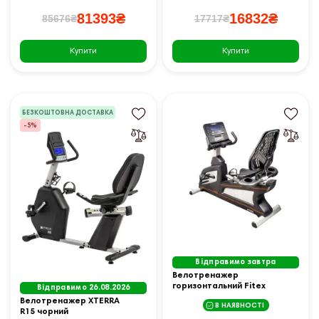
81393₴
16832₴
85676₴
17717₴
Купити
Купити
БЕЗКОШТОВНА ДОСТАВКА
-5%
Відправимо завтра
Велотренажер
горизонтальний Fitex
Відправимо 26.08.2026
A2100G
Велотренажер XTERRA
В НАЯВНОСТІ
R15 чорний