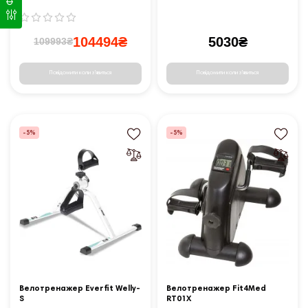
104494₴
5030₴
109993₴
Повідомити коли з'явиться
Повідомити коли з'явиться
-5%
-5%
Велотренажер Everfit Welly-
Велотренажер Fit4Med
S
RT01X