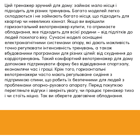
Цей тренажер зручний для дому: займає мало місця і
підходить для різних тренувань.
Багато моделей легко
складаються і не займають багато місця, що підходить для
квартир чи невеликих кімнат. Якщо ви вирішили
горизонтальний велотренажер купити, то отримаєте
обладнання, яке підходить для всієї родини – від підлітків до
людей похилого віку. Сучасні моделі оснащені
електромагнітними системами опору, які дають можливість
точно регулювати інтенсивність тренувань, а також
вбудованими програмами для різних цілей: від схуднення до
кардіотренувань. Такий комфортний велотренажер для дому
допоможе підтримувати форму без відвідування спортзалу,
економлячи час і гроші. Крім того, горизонтальні
велотренажери часто мають регульоване сидіння з
підтримкою спини, що робить їх безпечними для людей з
проблемами опорно-рухового апарату. Перед покупкою
перегляньте відгуки і зверніть увагу, чи працює тренажер тихо
і чи стоїть міцно. Так ви оберете довговічне обладнання.