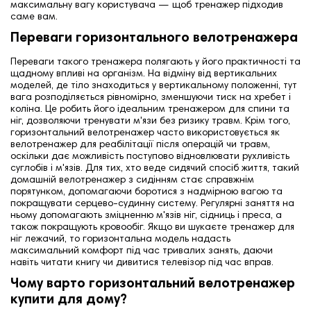
максимальну вагу користувача — щоб тренажер підходив
саме вам.
Переваги горизонтального велотренажера
Переваги такого тренажера полягають у його практичності та
щадному впливі на організм. На відміну від вертикальних
моделей, де тіло знаходиться у вертикальному положенні, тут
вага розподіляється рівномірно, зменшуючи тиск на хребет і
коліна. Це робить його ідеальним тренажером для спини та
ніг, дозволяючи тренувати м'язи без ризику травм. Крім того,
горизонтальний велотренажер часто використовується як
велотренажер для реабілітації після операцій чи травм,
оскільки дає можливість поступово відновлювати рухливість
суглобів і м'язів. Для тих, хто веде сидячий спосіб життя, такий
домашній велотренажер з сидінням стає справжнім
порятунком, допомагаючи боротися з надмірною вагою та
покращувати серцево-судинну систему. Регулярні заняття на
ньому допомагають зміцненню м'язів ніг, сідниць і преса, а
також покращують кровообіг. Якщо ви шукаєте тренажер для
ніг лежачий, то горизонтальна модель надасть
максимальний комфорт під час тривалих занять, даючи
навіть читати книгу чи дивитися телевізор під час вправ.
Чому варто горизонтальний велотренажер
купити для дому?