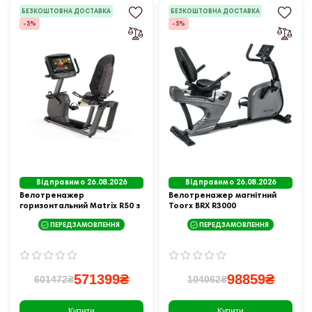
БЕЗКОШТОВНА ДОСТАВКА
БЕЗКОШТОВНА ДОСТАВКА
-5%
-5%
Відправимо 26.08.2026
Відправимо 26.08.2026
Велотренажер
Велотренажер магнітний
горизонтальний Matrix R50 з
Toorx BRX R3000
консоллю XUR чорний
ПЕРЕДЗАМОВЛЕННЯ
ПЕРЕДЗАМОВЛЕННЯ
571399₴
98859₴
601472₴
104062₴
Купити
Купити