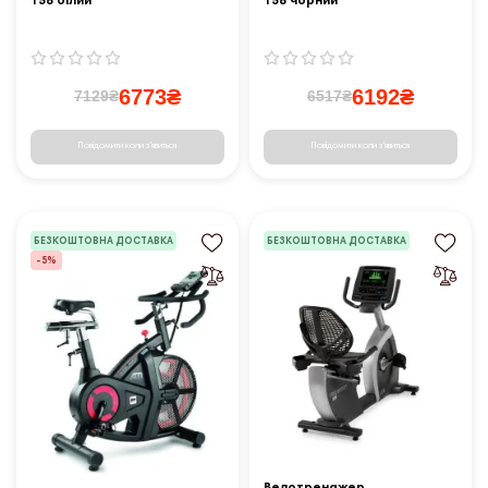
158 білий
158 чорний
6773₴
6192₴
7129₴
6517₴
Повідомити коли з'явиться
Повідомити коли з'явиться
БЕЗКОШТОВНА ДОСТАВКА
БЕЗКОШТОВНА ДОСТАВКА
-5%
Велотренажер