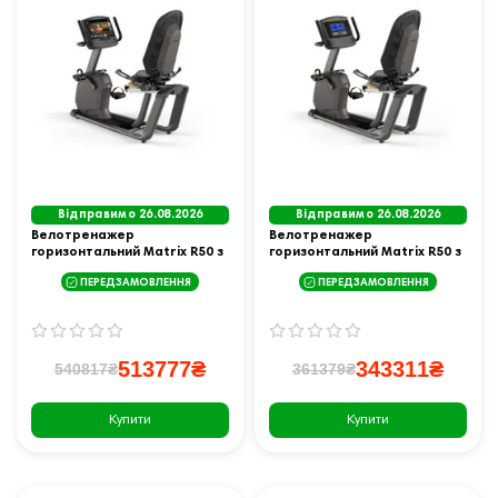
Відправимо 26.08.2026
Відправимо 26.08.2026
Велотренажер
Велотренажер
горизонтальний Matrix R50 з
горизонтальний Matrix R50 з
консоллю XIR чорний
консоллю XR чорний
ПЕРЕДЗАМОВЛЕННЯ
ПЕРЕДЗАМОВЛЕННЯ
513777₴
343311₴
540817₴
361379₴
Купити
Купити