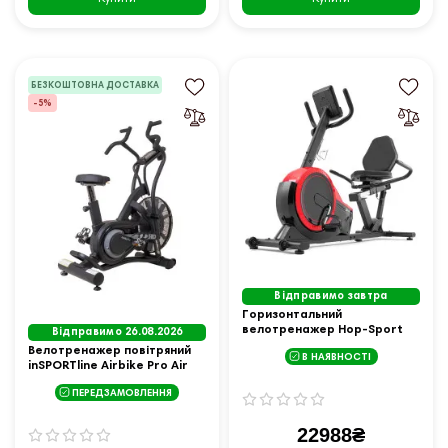
БЕЗКОШТОВНА ДОСТАВКА
-5%
Відправимо завтра
Горизонтальний
велотренажер Hop-Sport
Відправимо 26.08.2026
HS-060L Pulse 2020 червоний
Велотренажер повітряний
В НАЯВНОСТІ
inSPORTline Airbike Pro Air
ПЕРЕДЗАМОВЛЕННЯ
22988₴