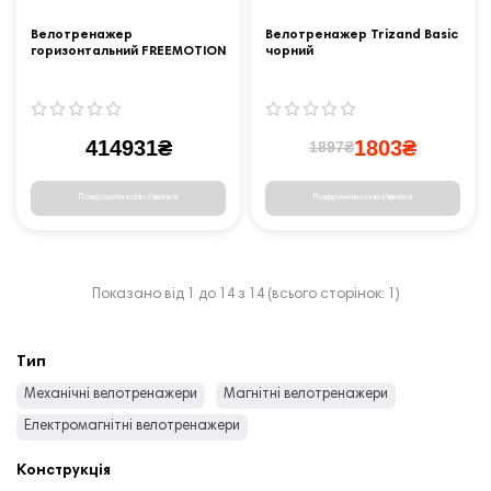
Велотренажер
Велотренажер Trizand Basic
горизонтальний FREEMOTION
чорний
r22.9
414931₴
1803₴
1897₴
Повідомити коли з'явиться
Повідомити коли з'явиться
Показано від 1 до 14 з 14 (всього сторінок: 1)
Тип
Механічні велотренажери
Магнітні велотренажери
Електромагнітні велотренажери
Конструкція