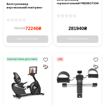
горизонтальний FREEMOTION
Велотренажер
r10.9b
вертикальний повітряно-
магнітний BH Fitness i.Airmag
чорний
72246₴
281940₴
76048₴
Повідомити коли з'явиться
Повідомити коли з'явиться
БЕЗКОШТОВНА ДОСТАВКА
-5%