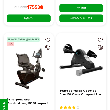
47553₴
50055₴
Купити
Купити
Замовити в 1 клік
БЕЗКОШТОВНА ДОСТАВКА
-5%
Велотренажер Cecotec
DrumFit Cycle Compact Pro
чорний
Велотренажер
Cardiostrong BC70, чорний
Фільтр