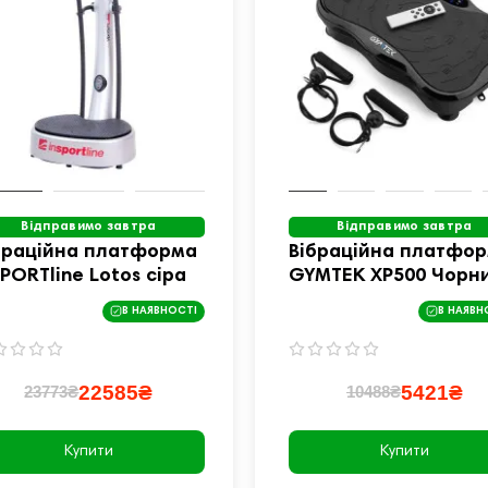
Відправимо завтра
Відправимо завтра
браційна платформа
Вібраційна платфо
SPORTline Lotos сіра
GYMTEK XP500 Чорн
В НАЯВНОСТІ
В НАЯВН
22585₴
5421₴
23773₴
10488₴
Купити
Купити