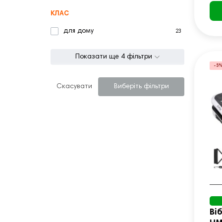
КЛАС
для дому
23
Показати ще 4 фільтри
-5
Скасувати
Виберіть фільтри
Ві