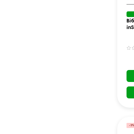
Ві
in
ро
-5