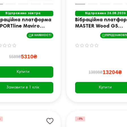
Відправимо завтра
Відправимо 26.08.2026
браційна платформа
Вібраційна платфо
SPORTline Maviro
MASTER Wood G5
жева
бежевий
В НАЯВНОСТІ
ПЕРЕДЗАМОВЛ
5310₴
5589₴
13204₴
13898₴
Купити
Замовити в 1 клік
Купити
%
-5%