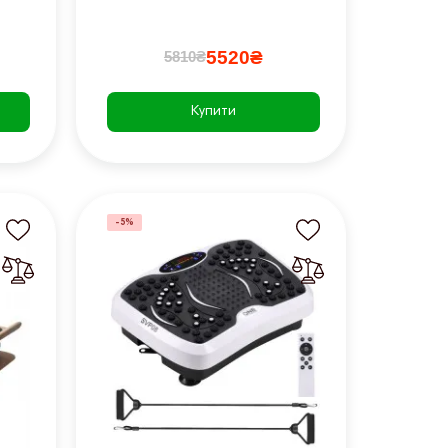
5520₴
5810₴
Купити
-5%