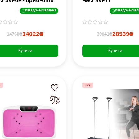
S SVP09 чорно-біла
HMS SVP11
ПЕРЕДЗАМОВЛЕННЯ
ПЕРЕДЗАМОВЛ
14022₴
28539₴
14760₴
30041₴
Купити
Купити
%
-5%