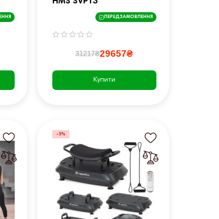
HMS SVP13
ЕННЯ
ПЕРЕДЗАМОВЛЕННЯ
29657₴
31217₴
Купити
-5%