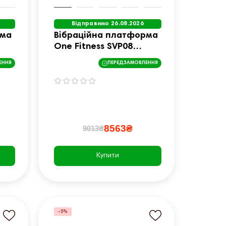
Відправимо 26.08.2026
рма
Вібраційна платформа
One Fitness SVP08
чорно-біла
ЕННЯ
ПЕРЕДЗАМОВЛЕННЯ
8563₴
9013₴
Купити
-5%