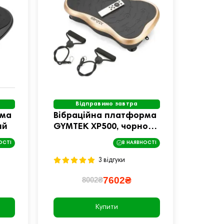
Відправимо завтра
рма
Вібраційна платформа
ий
GYMTEK XP500, чорно-
золотиста
ОСТІ
В НАЯВНОСТІ
3 відгуки
7602₴
8002₴
Купити