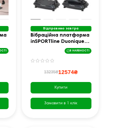
Відправимо завтра
рма
Вібраційна платформа
inSPORTline Duonique
чорна
ОСТІ
В НАЯВНОСТІ
12574₴
13235₴
Купити
Замовити в 1 клік