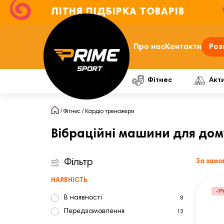
ЛІТНЯ ПІДБІРКА ТОВАРІВ
Про нас
Контакти
Роз
Фітнес
Акт
Фітнес
Кардіо тренажери
Вібраційні машини для дому
Фільтр
За замо
НАЯВНІСТЬ
-5
В наявності
8
Передзамовлення
15