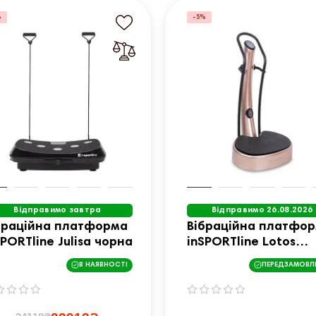
%
-5%
Відправимо завтра
Відправимо 26.08.2026
браційна платформа
Вібраційна платфо
SPORTline Julisa чорна
inSPORTline Lotos
коричнева
В НАЯВНОСТІ
ПЕРЕДЗАМОВЛ