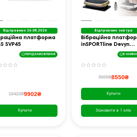
Відправимо 26.08.2026
Відправимо завтра
браційна платформа
Вібраційна платфо
S SVP45
inSPORTline Devyn
чорно-золотиста
ПЕРЕДЗАМОВЛЕННЯ
В НАЯВН
8550₴
9000₴
9902₴
10423₴
Купити
Купити
Замовити в 1 клік