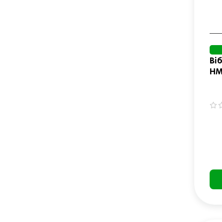
Ві
HM