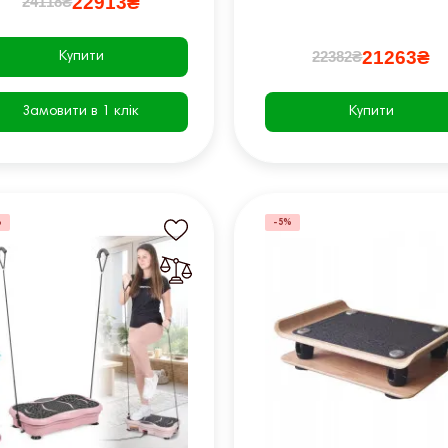
22913₴
24118₴
21263₴
22382₴
Купити
Замовити в 1 клік
Купити
%
-5%