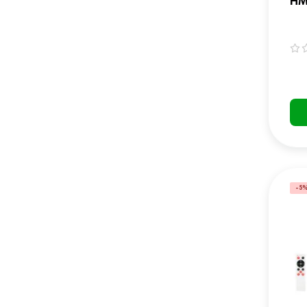
HM
-5