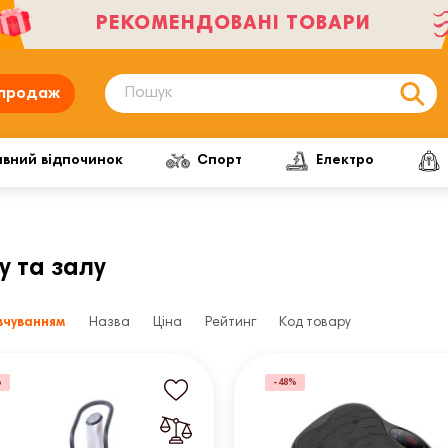
РЕКОМЕНДОВАНІ ТОВАРИ
продаж
ивний відпочинок
Спорт
Електро
 та залу
вчуванням
Назва
Ціна
Рейтинг
Код товару
%
-48%