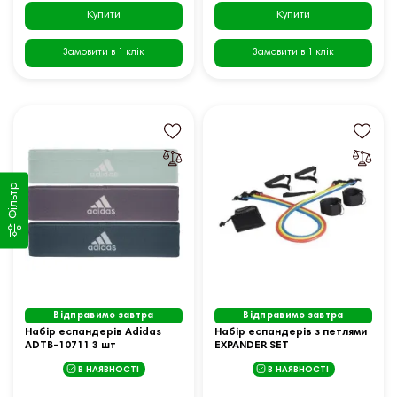
Купити
Купити
Замовити в 1 клік
Замовити в 1 клік
Фільтр
Відправимо завтра
Відправимо завтра
Набір еспандерів Adidas
Набір еспандерів з петлями
ADTB-10711 3 шт
EXPANDER SET
різнокольоровий 7 (LS3218)
В НАЯВНОСТІ
В НАЯВНОСТІ