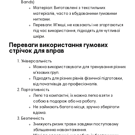
Bands)
Матеріал: Виготовлені з текстильних
матеріалів, часто з вбудованими гумовими
нитками.
Переваги: М'якші, не ковзають і не згортаються
під час використання, підходять для чутливої
шкіри.
Переваги використання гумових
стрічок для вправ
Універсальність
Можна використовувати для тренування різних
м'язових груп.
Підходять для різних рівнів фізичної підготовки,
від початківців до професіоналів.
Портативність
Легкі та компактні, їх можна легко взяти з
собою в подорож або на роботу.
Не займають багато місця, зручно зберігати
вдома.
Безпечність
Знижують ризик травм завдяки поступовому
збільшенню навантаження.