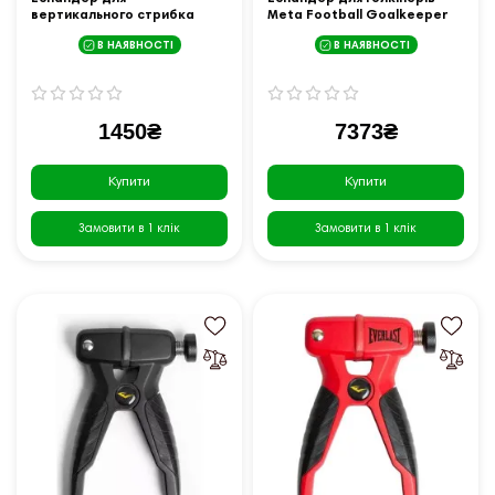
вертикального стрибка
Meta Football Goalkeeper
Meta Pro Power Jumper
Harness чорний Уні OFSM
В НАЯВНОСТІ
В НАЯВНОСТІ
чорний Уні OFSM
1450₴
7373₴
Купити
Купити
Замовити в 1 клік
Замовити в 1 клік