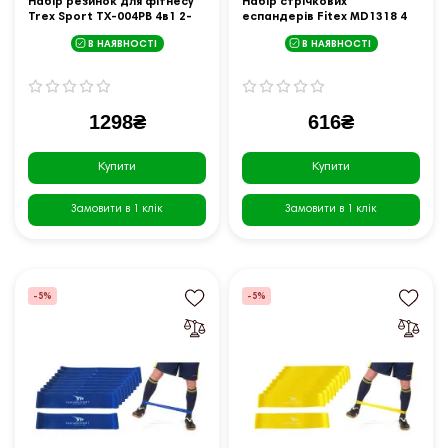
Набір резинок для фітнесу
Набір стрічкових
Trex Sport TX-004PB 4в1 2-
еспандерів Fitex MD1318 4
41кг
шт
В НАЯВНОСТІ
В НАЯВНОСТІ
1298₴
616₴
Купити
Купити
Замовити в 1 клік
Замовити в 1 клік
-5%
-5%