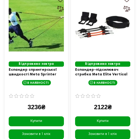
Відправимо завтра
Відправимо завтра
Еспандер спринтерської
Еспандер-підсилювач
швидкості Meta Sprinter
стрибка Meta Elite Vertical
Resistance Tube коричневий
Jumping System, чорно-
В НАЯВНОСТІ
В НАЯВНОСТІ
Уні OFSM
червоний
3236₴
2122₴
Купити
Купити
Замовити в 1 клік
Замовити в 1 клік