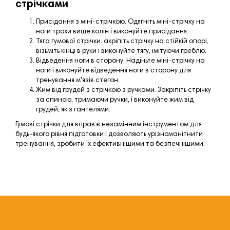
стрічками
Присідання з міні-стрічкою. Одягніть міні-стрічку на
ноги трохи вище колін і виконуйте присідання.
Тяга гумової стрічки. акріпіть стрічку на стійкій опорі,
візьміть кінці в руки і виконуйте тягу, імітуючи греблю.
Відведення ноги в сторону. Надіньте міні-стрічку на
ноги і виконуйте відведення ноги в сторону для
тренування м'язів стегон.
Жим від грудей з стрічкою з ручками. Закріпіть стрічку
за спиною, тримаючи ручки, і виконуйте жим від
грудей, як з гантелями.
Гумові стрічки для вправ є незамінним інструментом для
будь-якого рівня підготовки і дозволяють урізноманітнити
тренування, зробити їх ефективнішими та безпечнішими.