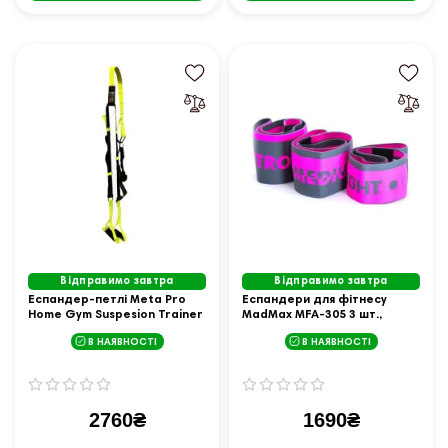
Відправимо завтра
Відправимо завтра
Еспандер-петлі Meta Pro
Еспандери для фітнесу
Home Gym Suspesion Trainer
MadMax MFA-305 3 шт.,
чорний, жовтий Уні OFSM
рожево-сірі
В НАЯВНОСТІ
В НАЯВНОСТІ
2760₴
1690₴