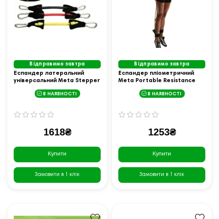
Відправимо завтра
Відправимо завтра
Еспандер латеральний
Еспандер пліометричний
універсальний Meta Stepper
Meta Portable Resistance
Ankle Resistance tube,
Jumper, бордовий
В НАЯВНОСТІ
В НАЯВНОСТІ
різнокольоровий
1618₴
1253₴
Купити
Купити
Замовити в 1 клік
Замовити в 1 клік