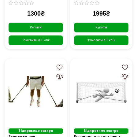
1300₴
1995₴
Купити
Купити
Замовити в 1 клік
Замовити в 1 клік
Відправимо завтра
Відправимо завтра
Еспандер для
Еспандер для голкіперів