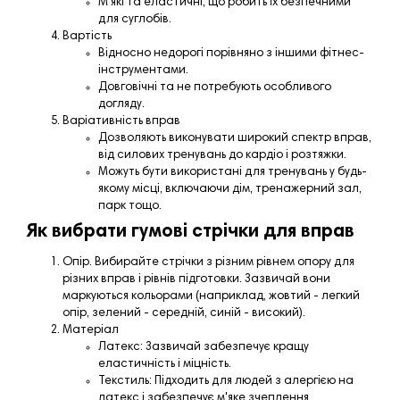
М'які та еластичні, що робить їх безпечними
для суглобів.
Вартість
Відносно недорогі порівняно з іншими фітнес-
інструментами.
Довговічні та не потребують особливого
догляду.
Варіативність вправ
Дозволяють виконувати широкий спектр вправ,
від силових тренувань до кардіо і розтяжки.
Можуть бути використані для тренувань у будь-
якому місці, включаючи дім, тренажерний зал,
парк тощо.
Як вибрати гумові стрічки для вправ
Опір. Вибирайте стрічки з різним рівнем опору для
різних вправ і рівнів підготовки. Зазвичай вони
маркуються кольорами (наприклад, жовтий - легкий
опір, зелений - середній, синій - високий).
Матеріал
Латекс: Зазвичай забезпечує кращу
еластичність і міцність.
Текстиль: Підходить для людей з алергією на
латекс і забезпечує м'яке зчеплення.