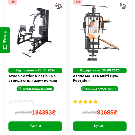
-5%
-5%
Фільтр
Відправимо 25.08.2026
Відправимо 25.08.2026
Атлас Kettler Kinetic F5 з
Атлас MASTER Multi Gym
станцією для жиму ногами
Posejdon
ПЕРЕДЗАМОВЛЕННЯ
ПЕРЕДЗАМОВЛЕННЯ
184393₴
81685₴
194097₴
85984₴
Купити
Купити