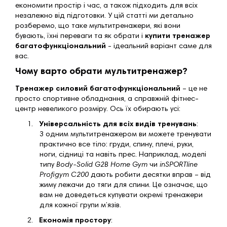
економити простір і час, а також підходить для всіх
незалежно від підготовки. У цій статті ми детально
розберемо, що таке мультитренажери, які вони
бувають, їхні переваги та як обрати і
купити тренажер
багатофункціональний
- ідеальний варіант саме для
вас.
Чому варто обрати мультитренажер?
Тренажер силовий багатофункціональний
– це не
просто спортивне обладнання, а справжній фітнес-
центр невеликого розміру. Ось їх обирають усі:
1.
Універсальність для всіх видів тренувань
:
З одним мультитренажером ви можете тренувати
практично все тіло: груди, спину, плечі, руки,
ноги, сідниці та навіть прес. Наприклад, моделі
типу
Body-Solid G2B Home Gym
чи
inSPORTline
Profigym C200
дають робити десятки вправ – від
жиму лежачи до тяги для спини. Це означає, що
вам не доведеться купувати окремі тренажери
для кожної групи м’язів.
2.
Економія простору
: