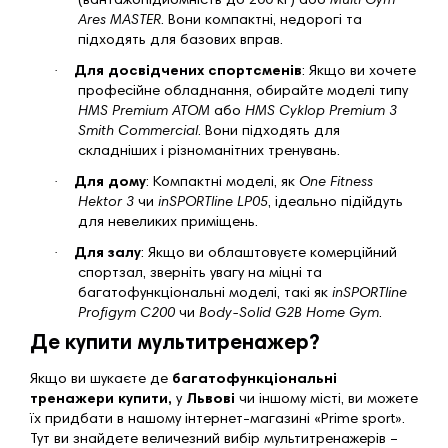
(вантажопідйомність до 200 кг) або
Multi Gym
Ares MASTER
. Вони компактні, недорогі та
підходять для базових вправ.
·
Для досвідчених спортсменів
: Якщо ви хочете
професійне обладнання, обирайте моделі типу
HMS Premium ATOM
або
HMS Cyklop Premium 3
Smith Commercial
. Вони підходять для
складніших і різноманітних тренувань.
·
Для дому
: Компактні моделі, як
One Fitness
Hektor 3
чи
inSPORTline LP05
, ідеально підійдуть
для невеликих приміщень.
·
Для залу
: Якщо ви облаштовуєте комерційний
спортзал, зверніть увагу на міцні та
багатофункціональні моделі, такі як
inSPORTline
Profigym C200
чи
Body-Solid G2B Home Gym
.
Де купити мультитренажер?
Якщо ви шукаєте
де
багатофункціональні
тренажери купити,
у
Львові
чи іншому місті, ви можете
їх придбати в нашому інтернет-магазині «
P
rime sport».
Тут ви знайдете величезний вибір мультитренажерів –