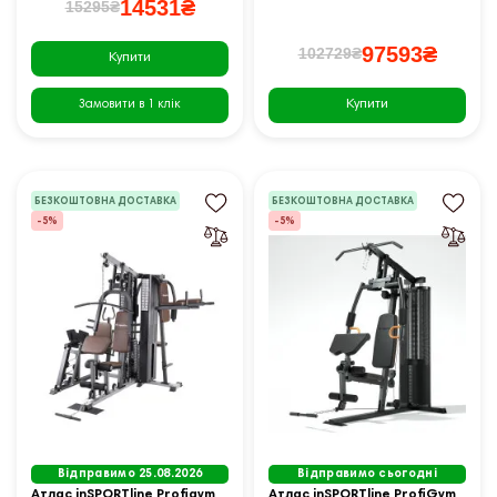
14531₴
15295₴
97593₴
102729₴
Купити
Купити
Замовити в 1 клік
БЕЗКОШТОВНА ДОСТАВКА
БЕЗКОШТОВНА ДОСТАВКА
-5%
-5%
Відправимо 25.08.2026
Відправимо сьогодні
Атлас inSPORTline Profigym
Атлас inSPORTline ProfiGym