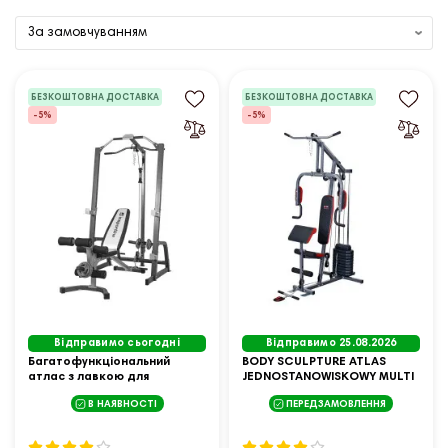
БЕЗКОШТОВНА ДОСТАВКА
БЕЗКОШТОВНА ДОСТАВКА
-5%
-5%
Відправимо сьогодні
Відправимо 25.08.2026
Багатофункціональний
BODY SCULPTURE ATLAS
атлас з лавкою для
JEDNOSTANOWISKOWY MULTI
тренувань inSPORTline Power
GYM BASIC BMG4202
В НАЯВНОСТІ
ПЕРЕДЗАМОВЛЕННЯ
Rack PW60