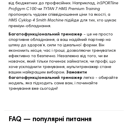
від бюджетних до професійних. Наприклад,
inSPORTline
Profigym C100
чи
TYTAN 7 HMS Premium Training
пропонують чудове співвідношення ціни та якості, а
HMS Cyklop 4 Smith Machine
підійде для тих, хто шукає
преміум-обладнання.
Багатофункціональний тренажер
– це не просто
спортивне обладнання, а ваш надійний партнер на
шляху до здоров’я, сили та ідеальної форми. Він
економить місце, час і гроші, дозволяючи тренуватися
ефективно та безпечно. Незалежно від того, чи ви
новачок, який тільки починає займатися, чи профі, що
хоче ускладнити тренування, мультитренажер стане
вашим найкращим вибором.
Замовити
багатофункціональний тренажер
легко - обирайте
модель, яка підходить саме вам, і починайте
тренування вже сьогодні!
FAQ — популярні питання