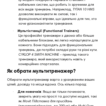
Ці моделі поєднують переваги стекових і
кабельних систем, що робить їх зручними для
всіх видів тренувань. Наприклад,
TYTAN 10 HMS
дозволяє виконувати як силові, так і
функціональні вправи, що ідеально для тих, хто
хоче урізноманітнити тренування.
·
Мультістанції (Functional Trainers)
:
Це професійні тренажери з двома або більше
кабельними блоками, які легко налаштувати для
кожного. Вони підходять для функціональних
тренувань, де потрібні складні рухи та різні кути.
CYKLOP 4 SMITH MACHINE
– приклад такого
тренажера, який використовують навіть у
комерційних спортзалах.
Як обрати мультитренажер?
Обирати мультитренажер варто з урахуванням ваших
цілей, досвіду та місця вдома
Ось кілька порад:
.
·
Для новачків
: Якщо ви тільки починаєте,
зверніть увагу на прості та доступні моделі, такі
як
Movit Підставка для присідань