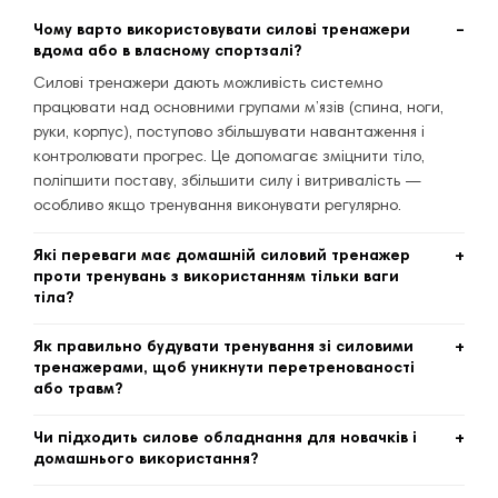
Чому варто використовувати силові тренажери
вдома або в власному спортзалі?
Силові тренажери дають можливість системно
працювати над основними групами м’язів (спина, ноги,
руки, корпус), поступово збільшувати навантаження і
контролювати прогрес. Це допомагає зміцнити тіло,
поліпшити поставу, збільшити силу і витривалість —
особливо якщо тренування виконувати регулярно.
Які переваги має домашній силовий тренажер
проти тренувань з використанням тільки ваги
тіла?
Хоча вправи із власною вагою корисні, обладнання дає
Як правильно будувати тренування зі силовими
стабільну форму опору, можливість корекції
тренажерами, щоб уникнути перетренованості
навантаження і безпечну техніку. Це особливо важливо,
або травм?
якщо хочете прогресувати, працювати з навантаженням
План тренування має складатися з трьох етапів:
або тренуватися регулярно.
Чи підходить силове обладнання для новачків і
розминка + легке кардіо, основне силове навантаження
домашнього використання?
та завершальна розтяжка/відновлення. Така структура
Так. Є моделі, компактні й універсальні, які можна
дозволяє підготувати суглоби і м’язи, тренуватись