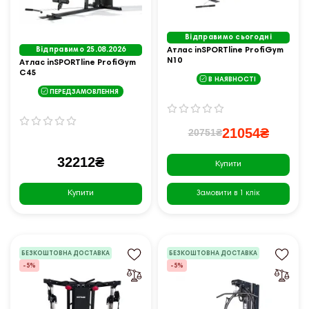
Відправимо сьогодні
Відправимо 25.08.2026
Атлас inSPORTline ProfiGym
N10
Атлас inSPORTline ProfiGym
C45
В НАЯВНОСТІ
ПЕРЕДЗАМОВЛЕННЯ
21054₴
20751₴
32212₴
Купити
Купити
Замовити в 1 клік
БЕЗКОШТОВНА ДОСТАВКА
БЕЗКОШТОВНА ДОСТАВКА
-5%
-5%