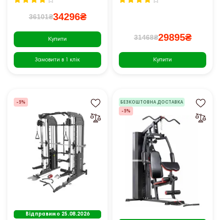
34296₴
36101₴
29895₴
31468₴
Купити
Купити
Замовити в 1 клік
-5%
БЕЗКОШТОВНА ДОСТАВКА
-5%
Відправимо 25.08.2026