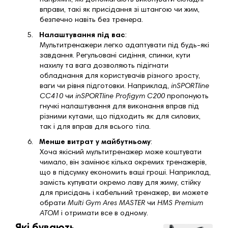
вправи, такі як присідання зі штангою чи жим,
безпечно навіть без тренера.
5.
Налаштування під вас
:
Мультитренажери легко адаптувати під будь-які
завдання. Регульовані сидіння, спинки, кути
нахилу та вага дозволяють підігнати
обладнання для користувачів різного зросту,
ваги чи рівня підготовки. Наприклад,
inSPORTline
CC410
чи
inSPORTline Profigym C200
пропонують
гнучкі налаштування для виконання вправ під
різними кутами, що підходить як для силових,
так і для вправ для всього тіла.
6.
Менше витрат у майбутньому
:
Хоча якісний мультитренажер може коштувати
чимало, він замінює кілька окремих тренажерів,
що в підсумку економить ваші гроші. Наприклад,
замість купувати окремо лаву для жиму, стійку
для присідань і кабельний тренажер, ви можете
обрати
Multi Gym Ares MASTER
чи
HMS Premium
ATOM
і отримати все в одному.