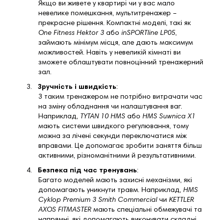
Якщо ви живете у квартирі чи у вас мало
невелике помешкання, мультитренажер –
прекрасне рішення. Компактні моделі, такі як
One Fitness Hektor 3
або
inSPORTline LP05
,
займають мінімум місця, але дають максимум
можливостей. Навіть у невеликій кімнаті ви
зможете облаштувати повноцінний тренажерний
зал.
3.
Зручність і швидкість
:
З таким тренажером не потрібно витрачати час
на зміну обладнання чи налаштування ваг.
Наприклад,
TYTAN 10 HMS
або
HMS Suwnica X1
мають системи швидкого регулювання, тому
можна за лічені секунди переключатися між
вправами. Це допомагає зробити заняття більш
активними, різноманітними й результативними.
4.
Безпека під час тренувань
:
Багато моделей мають захисні механізми, які
допомагають уникнути травм. Наприклад,
HMS
Cyklop Premium 3 Smith Commercial
чи
KETTLER
AXOS FITMASTER
мають спеціальні обмежувачі та
напрямні, які допомагають виконувати складні