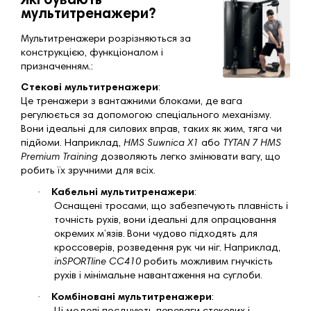
Які бувають
мультитренажери?
Мультитренажери розрізняються за
конструкцією, функціоналом і
призначенням.:
Стекові мультитренажери
:
Це тренажери з вантажними блоками, де вага
регулюється за допомогою спеціального механізму.
Вони ідеальні для силових вправ, таких як жим, тяга чи
підйоми. Наприклад,
HMS Suwnica X1
або
TYTAN 7 HMS
Premium Training
дозволяють легко змінювати вагу, що
робить їх зручними для всіх.
·
Кабельні мультитренажери
:
Оснащені тросами, що забезпечують плавність і
точність рухів, вони ідеальні для опрацювання
окремих м’язів.
Вони чудово підходять для
кроссоверів, розведення рук чи ніг. Наприклад,
inSPORTline CC410
робить можливим гнучкість
рухів і мінімальне навантаження на суглоби.
·
Комбіновані мультитренажери
: