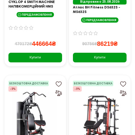
CYKLOP 4 SMITH MACHINE
Відправимо 25.08.2026
НАПІВКОМЕРЦІЙНИЙ HMS
Атлас BH Fitness DS632S -
MS632S
ПЕРЕДЗАМОВЛЕННЯ
ПЕРЕДЗАМОВЛЕННЯ
446664₴
86219₴
470172₴
90756₴
Купити
Купити
БЕЗКОШТОВНА ДОСТАВКА
БЕЗКОШТОВНА ДОСТАВКА
-5%
-5%