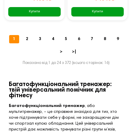
Купити
Купити
1
2
3
4
5
6
7
8
9
>
>|
Показано від 1 до 24 з 372 (всього сторінок: 16)
Багатофункціональний тренажер:
твій універсальний помічник для
фітнесу
Багатофункціональний тренажер
, або
мультитренажер, – це справжня знахідка для тих, хто
хоче підтримувати себе у формі, не захаращуючи дім
чи спортзал купою обладнання. Цей універсальний
пристрій дає можливість тренувати різні групи м’язів,