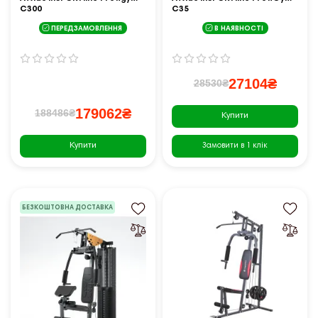
C300
C35
ПЕРЕДЗАМОВЛЕННЯ
В НАЯВНОСТІ
27104₴
28530₴
179062₴
188486₴
Купити
Купити
Замовити в 1 клік
БЕЗКОШТОВНА ДОСТАВКА