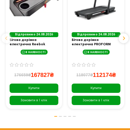
Відправимо 24.08.2026
Відправимо 24.08.2026
Бігова доріжка
Бігова доріжка
електрична Reebok
електрична PROFORM
Z‑Tech
CARBON TLS
В НАЯВНОСТІ
В НАЯВНОСТІ
167827₴
112174₴
176659₴
118077₴
Купити
Купити
Замовити в 1 клік
Замовити в 1 клік