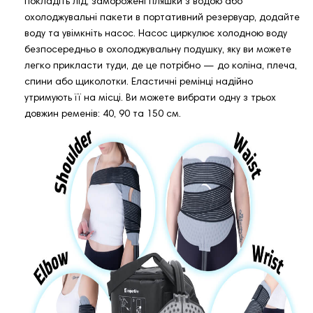
покладіть лід, заморожені пляшки з водою або
охолоджувальні пакети в портативний резервуар, додайте
воду та увімкніть насос. Насос циркулює холодною воду
безпосередньо в охолоджувальну подушку, яку ви можете
легко прикласти туди, де це потрібно — до коліна, плеча,
спини або щиколотки. Еластичні ремінці надійно
утримують її на місці. Ви можете вибрати одну з трьох
довжин ременів: 40, 90 та 150 см.