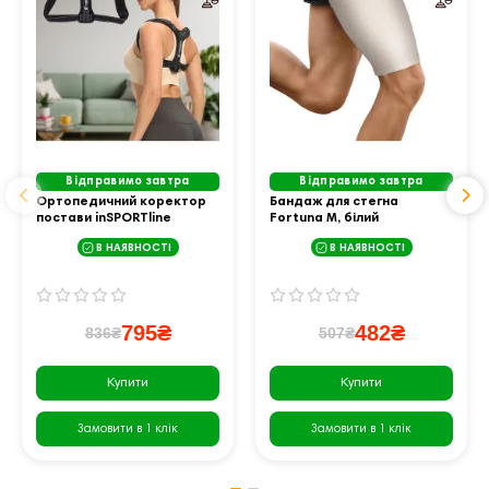
Відправимо завтра
Відправимо завтра
Ортопедичний коректор
Бандаж для стегна
постави inSPORTline
Fortuna M, білий
Postfort
В НАЯВНОСТІ
В НАЯВНОСТІ
795₴
482₴
836₴
507₴
Купити
Купити
Замовити в 1 клік
Замовити в 1 клік