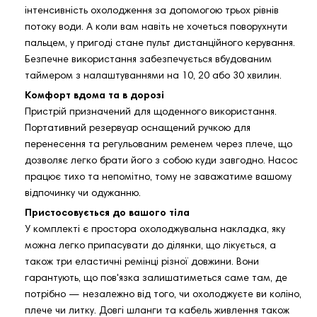
інтенсивність охолодження за допомогою трьох рівнів
потоку води. А коли вам навіть не хочеться поворухнути
пальцем, у пригоді стане пульт дистанційного керування.
Безпечне використання забезпечується вбудованим
таймером з налаштуваннями на 10, 20 або 30 хвилин.
Комфорт вдома та в дорозі
Пристрій призначений для щоденного використання.
Портативний резервуар оснащений ручкою для
перенесення та регульованим ременем через плече, що
дозволяє легко брати його з собою куди завгодно. Насос
працює тихо та непомітно, тому не заважатиме вашому
відпочинку чи одужанню.
Пристосовується до вашого тіла
У комплекті є простора охолоджувальна накладка, яку
можна легко припасувати до ділянки, що лікується, а
також три еластичні ремінці різної довжини. Вони
гарантують, що пов'язка залишатиметься саме там, де
потрібно — незалежно від того, чи охолоджуєте ви коліно,
плече чи литку. Довгі шланги та кабель живлення також