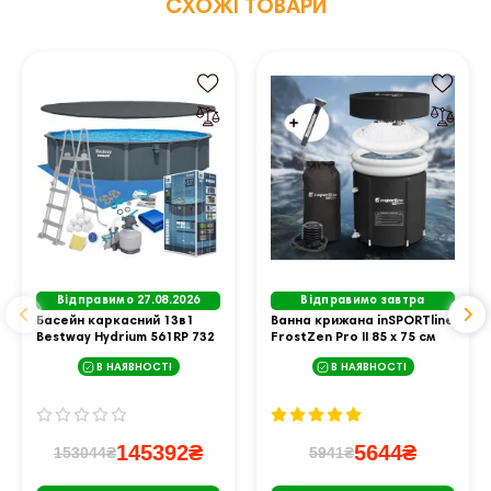
СХОЖІ ТОВАРИ
Відправимо 27.08.2026
Відправимо завтра
Басейн каркасний 13в1
Ванна крижана inSPORTline
Bestway Hydrium 561RP 732
FrostZen Pro II 85 х 75 см
х 132 см
375 л
В НАЯВНОСТІ
В НАЯВНОСТІ
145392₴
5644₴
153044₴
5941₴