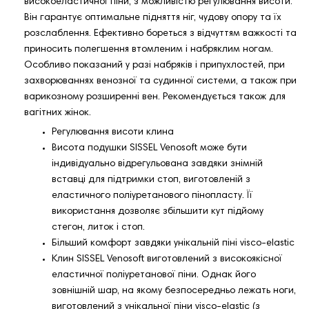
високоеластичної піни, з можливістю регулювання висоти.
Він гарантує оптимальне підняття ніг, чудову опору та їх
розслаблення. Ефективно бореться з відчуттям важкості та
приносить полегшення втомленим і набряклим ногам.
Особливо показаний у разі набряків і припухлостей, при
захворюваннях венозної та судинної системи, а також при
варикозному розширенні вен. Рекомендується також для
вагітних жінок.
Регулювання висоти клина
Висота подушки SISSEL Venosoft може бути
індивідуально відрегульована завдяки знімній
вставці для підтримки стоп, виготовленій з
еластичного поліуретанового пінопласту. Її
використання дозволяє збільшити кут підйому
стегон, литок і стоп.
Більший комфорт завдяки унікальній піні visco-elastic
Клин SISSEL Venosoft виготовлений з високоякісної
еластичної поліуретанової піни. Однак його
зовнішній шар, на якому безпосередньо лежать ноги,
виготовлений з унікальної піни visco-elastic (з