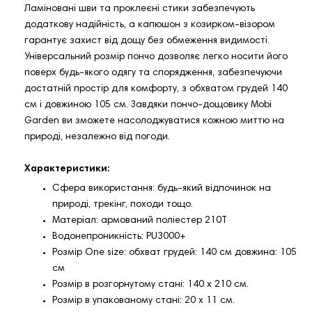
Ламіновані шви та проклеєні стики забезпечують
додаткову надійність, а капюшон з козирком-візором
гарантує захист від дощу без обмеження видимості.
Універсальний розмір пончо дозволяє легко носити його
поверх будь-якого одягу та спорядження, забезпечуючи
достатній простір для комфорту, з обхватом грудей 140
см і довжиною 105 см. Завдяки пончо-дощовику Mobi
Garden ви зможете насолоджуватися кожною миттю на
природі, незалежно від погоди.
Характеристики:
Сфера використання: будь-який відпочинок на
природі, трекінг, походи тощо.
Матеріал: армований поліестер 210T
Водонепроникність: PU3000+
Розмір One size: обхват грудей: 140 см довжина: 105
см
Розмір в розгорнутому стані: 140 х 210 см.
Розмір в упакованому стані: 20 х 11 см.