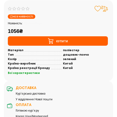
НЕ В НАЯВНОСТІ
Закінчились
1056₴
КУПИТИ
Матеріал
поліестер
Тип
дощовик-пончо
Колір
зелений
Країна-виробник
Китай
Країна реєстрації бренду
Китай
Всі характеристики
ДОСТАВКА
Кур`єрська доставка
У відділення Нової пошти
ОПЛАТА
Готівкою кур`єру
Карта Visa/Mastercard