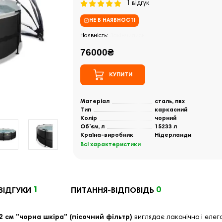
1 відгук
НЕ В НАЯВНОСТІ
Закінчились
76000₴
КУПИТИ
Матеріал
сталь, пвх
Тип
каркасний
Колір
чорний
Об'єм, л
15233 л
Країна-виробник
Нідерланди
Всі характеристики
1
0
ВІДГУКИ
ПИТАННЯ-ВІДПОВІДЬ
2 см "чорна шкіра" (пісочний фільтр)
виглядає лаконічно і елега