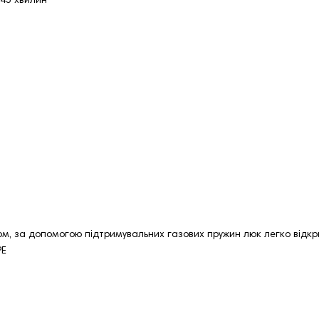
 45 хвилин
ом, за допомогою підтримувальних газових пружин люк легко відкр
PE