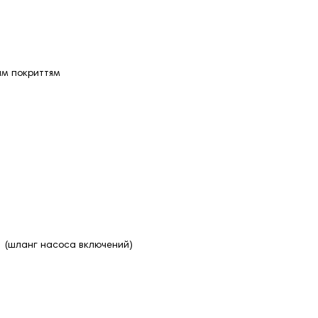
им покриттям
а (шланг насоса включений)