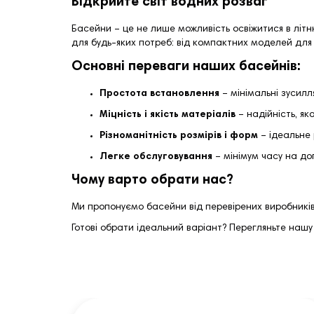
Відкрийте світ водних розваг
Басейни – це не лише можливість освіжитися в літн
для будь-яких потреб: від компактних моделей для
Основні переваги наших басейнів:
Простота встановлення
– мінімальні зусилл
Міцність і якість матеріалів
– надійність, я
Різноманітність розмірів і форм
– ідеальне 
Легке обслуговування
– мінімум часу на до
Чому варто обрати нас?
Ми пропонуємо басейни від перевірених виробників,
Готові обрати ідеальний варіант? Перегляньте нашу