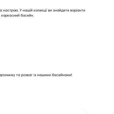
та настрою. У нашій колекції ви знайдете варіанти
й
каркасний басейн
.
відпочинку та розваг із нашими басейнами!