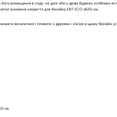
ь його розміщення в саду, на дачі або у дворі будинку особливо е
купол (наземне накриття для басейну EXIT ECO ø550 см..
можете веселитися і плавати з друзями і сім'єю в цьому басейні усе
550 см