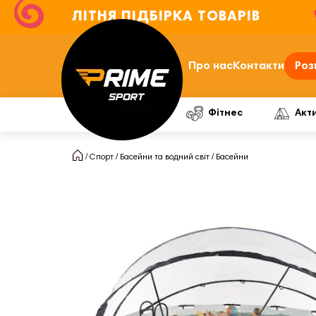
ЛІТНЯ ПІДБІРКА ТОВАРІВ
Про нас
Контакти
Роз
Фітнес
Акт
Спорт
Басейни та водний світ
Басейни