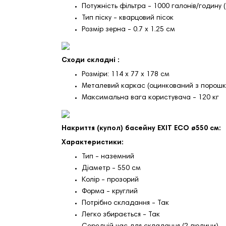
Потужність фільтра - 1000 галонів/годину 
Тип піску - кварцовий пісок
Розмір зерна - 0.7 х 1.25 см
Сходи складні :
Розміри: 114 х 77 х 178 см
Металевий каркас (оцинкований з порошк
Максимальна вага користувача - 120 кг
Накриття (купол) басейну EXIT ECO ø550 см:
Характеристики:
Тип - наземний
Діаметр - 550 см
Колір - прозорий
Форма - круглий
Потрібно складання - Так
Легко збирається - Так