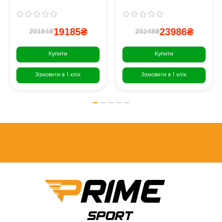
19185₴
23986₴
20194₴
25248₴
Купити
Купити
Замовити в 1 клік
Замовити в 1 клік