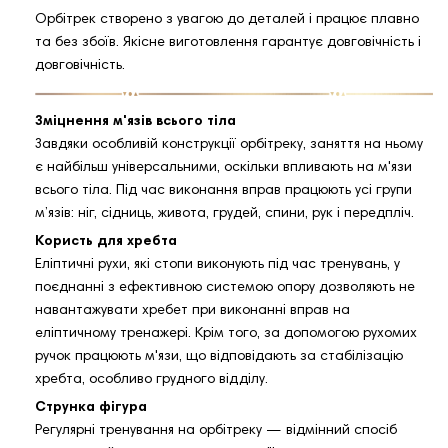
Орбітрек створено з увагою до деталей і працює плавно
та без збоїв. Якісне виготовлення гарантує довговічність і
довговічність.
Зміцнення м'язів всього тіла
Завдяки особливій конструкції орбітреку, заняття на ньому
є найбільш універсальними, оскільки впливають на м'язи
всього тіла. Під час виконання вправ працюють усі групи
м’язів: ніг, сідниць, живота, грудей, спини, рук і передпліч.
Користь для хребта
Еліптичні рухи, які стопи виконують під час тренувань, у
поєднанні з ефективною системою опору дозволяють не
навантажувати хребет при виконанні вправ на
еліптичному тренажері. Крім того, за допомогою рухомих
ручок працюють м'язи, що відповідають за стабілізацію
хребта, особливо грудного відділу.
Струнка фігура
Регулярні тренування на орбітреку — відмінний спосіб