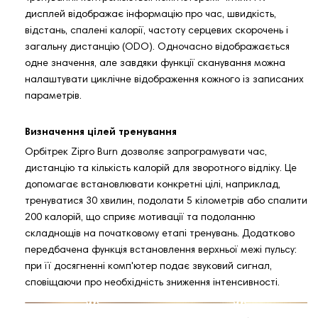
дисплей відображає інформацію про час, швидкість,
відстань, спалені калорії, частоту серцевих скорочень і
загальну дистанцію (ODO). Одночасно відображається
одне значення, але завдяки функції сканування можна
налаштувати циклічне відображення кожного із записаних
параметрів.
Визначення цілей тренування
Орбітрек Zipro Burn дозволяє запрограмувати час,
дистанцію та кількість калорій для зворотного відліку. Це
допомагає встановлювати конкретні цілі, наприклад,
тренуватися 30 хвилин, подолати 5 кілометрів або спалити
200 калорій, що сприяє мотивації та подоланню
складнощів на початковому етапі тренувань. Додатково
передбачена функція встановлення верхньої межі пульсу:
при її досягненні комп'ютер подає звуковий сигнал,
сповіщаючи про необхідність зниження інтенсивності.