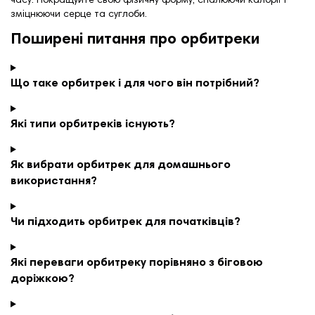
часу. Покращуйте свою фізичну форму, спалюючи калорії і
зміцнюючи серце та суглоби.
Поширені питання про орбитреки
Що таке орбитрек і для чого він потрібний?
Які типи орбитреків існують?
Як вибрати орбитрек для домашнього
використання?
Чи підходить орбитрек для початківців?
Які переваги орбитреку порівняно з біговою
доріжкою?