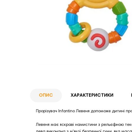
ОПИС
ХАРАКТЕРИСТИКИ
Прорізувач Infantino Левеня допоможе дитині про
Левеня має яскраві намистини з рельєфною текст
лева виконана з м'якої безпечної гуми, яка маса