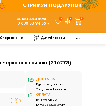
ОТРИМУЙ ПОДАРУНОК
0
0
0
ЗВ’ЯЗАТИСЬ З НАМИ
0 800 33 94 56
Спорядження
Дитячі товари
 з червоною гривою (216273)
ДОСТАВКА
Кур`єрська доставка
У відділення Нової пошти
ОПЛАТА
Готівкою кур`єру
Карта Visa/Mastercard