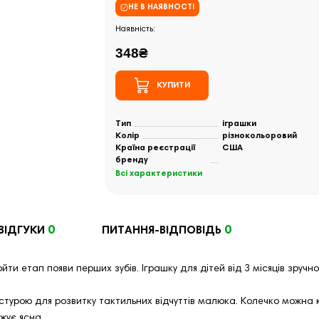
НЕ В НАЯВНОСТІ
Закінчились
348₴
КУПИТИ
Тип
іграшки
Колір
різнокольоровий
Країна реєстрації
США
бренду
Всі характеристики
0
0
ВІДГУКИ
ПИТАННЯ-ВІДПОВІДЬ
йти етап появи перших зубів. Іграшку для дітей від 3 місяців зручн
урою для розвитку тактильних відчуттів малюка. Колечко можна кр
жує ясна.