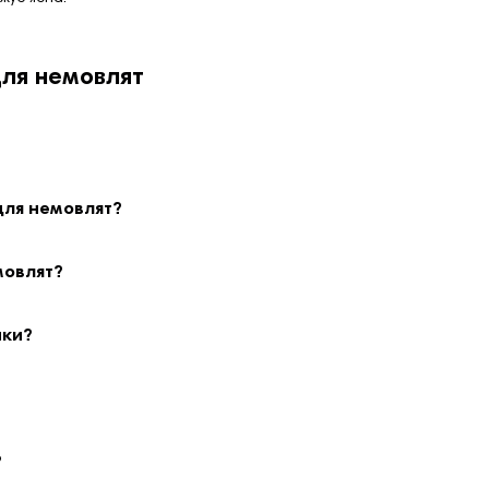
для немовлят
для немовлят?
мовлят?
ики?
?