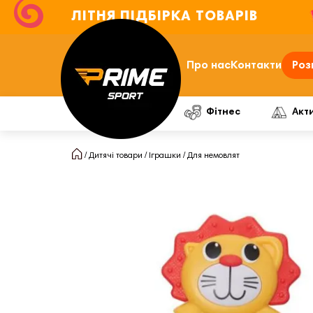
ЛІТНЯ ПІДБІРКА ТОВАРІВ
Про нас
Контакти
Роз
Фітнес
Акт
Дитячі товари
Іграшки
Для немовлят