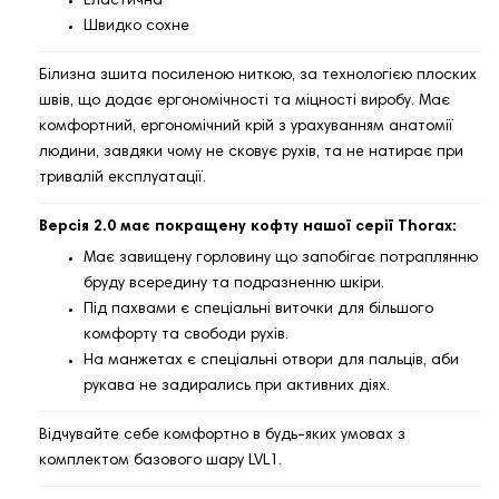
Еластична
Швидко сохне
Білизна зшита посиленою ниткою, за технологією плоских
швів, що додає ергономічності та міцності виробу. Має
комфортний, ергономічний крій з урахуванням анатомії
людини, завдяки чому не сковує рухів, та не натирає при
тривалій експлуатації.
Версія 2.0 має покращену кофту нашої серії Thorax:
Має завищену горловину що запобігає потраплянню
бруду всередину та подразненню шкіри.
Під пахвами є спеціальні виточки для більшого
комфорту та свободи рухів.
На манжетах є спеціальні отвори для пальців, аби
рукава не задирались при активних діях.
Відчувайте себе комфортно в будь-яких умовах з
комплектом базового шару LVL1.