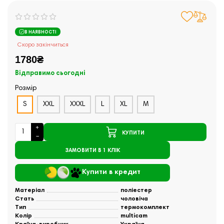
В НАЯВНОСТІ
Скоро закінчиться
1780₴
Відправимо сьогодні
Розмір
S
XXL
XXXL
L
XL
M
КУПИТИ
ЗАМОВИТИ В 1 КЛІК
Купити в кредит
Матеріал
поліестер
Стать
чоловіча
Тип
термокомплект
Колір
multicam