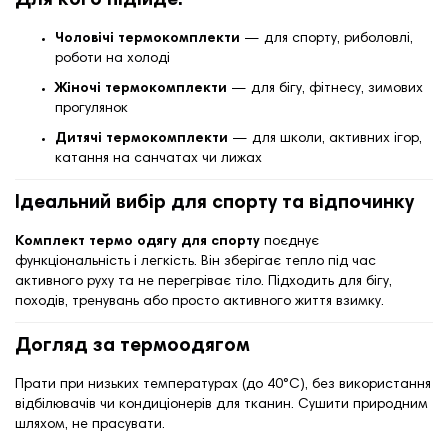
Для кого підійде:
Чоловічі термокомплекти
— для спорту, риболовлі,
роботи на холоді
Жіночі термокомплекти
— для бігу, фітнесу, зимових
прогулянок
Дитячі термокомплекти
— для школи, активних ігор,
катання на санчатах чи лижах
Ідеальний вибір для спорту та відпочинку
Комплект термо одягу для спорту
поєднує
функціональність і легкість. Він зберігає тепло під час
активного руху та не перегріває тіло. Підходить для бігу,
походів, тренувань або просто активного життя взимку.
Догляд за термоодягом
Прати при низьких температурах (до 40°C), без використання
відбілювачів чи кондиціонерів для тканин. Сушити природним
шляхом, не прасувати.