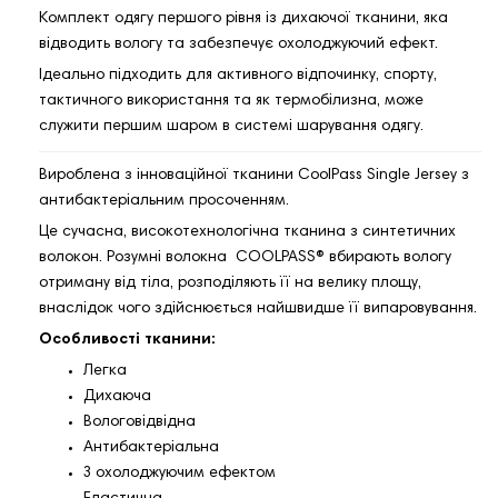
Комплект одягу першого рівня із дихаючої тканини, яка
відводить вологу та забезпечує охолоджуючий ефект.
Ідеально підходить для активного відпочинку, спорту,
тактичного використання та як термобілизна, може
служити першим шаром в системі шарування одягу.
Вироблена з інноваційної тканини CoolPass Single Jersey з
антибактеріальним просоченням.
Це сучасна, високотехнологічна тканина з синтетичних
волокон. Розумні волокна COOLPASS® вбирають вологу
отриману від тіла, розподіляють її на велику площу,
внаслідок чого здійснюється найшвидше її випаровування.
Особливості тканини:
Легка
Дихаюча
Вологовідвідна
Антибактеріальна
З охолоджуючим ефектом