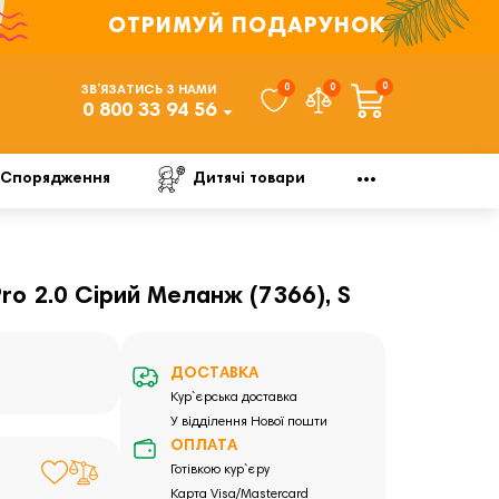
ОТРИМУЙ ПОДАРУНОК
0
0
0
ЗВ’ЯЗАТИСЬ З НАМИ
0 800 33 94 56
Спорядження
Дитячі товари
ro 2.0 Сірий Меланж (7366), S
ДОСТАВКА
Кур`єрська доставка
У відділення Нової пошти
ОПЛАТА
Готівкою кур`єру
Карта Visa/Mastercard