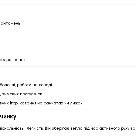
авантажень
 подразнення
боловлі, роботи на холоді
, зимових прогулянок
них ігор, катання на санчатах чи лижах
очинку
нальність і легкість. Він зберігає тепло під час активного руху та 