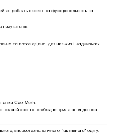
й які роблять акцент на функціональність та
о низу штанів.
альна та потовідвідна, для низьких і наднизьких
 сітки Cool Mesh.
поясній зоні та необхідне прилягання до тіла.
ного, високотехнологічного, "активного" одягу.