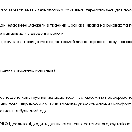
dro stretch PRO
- технологічна, “активна” термобілизна для люде
дані еластичні манжети з тканини CoolPass Ribana на рукавах та п
е каналів для відведення вологи.
, комплект позиціонується, як термобілизна першого шару - зігрів
тояння утворенню ковтунців).
ь оснащено конструктивним доданком - вставками із перфорованої
ний пояс, шириною 4 см, який забезпечує максимальний комфорт в 
тись під будь-який одяг.
PRO
ідеально підходить для виготовлення естетичного, функціональ