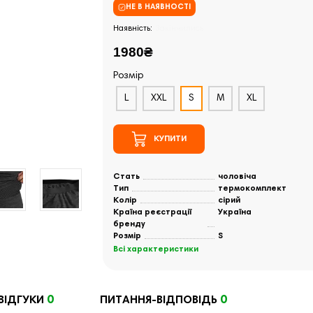
НЕ В НАЯВНОСТІ
Закінчились
1980₴
Розмір
L
XXL
S
M
XL
КУПИТИ
Стать
чоловіча
Тип
термокомплект
Колір
сірий
Країна реєстрації
Україна
бренду
Розмір
S
Всі характеристики
0
0
ВІДГУКИ
ПИТАННЯ-ВІДПОВІДЬ