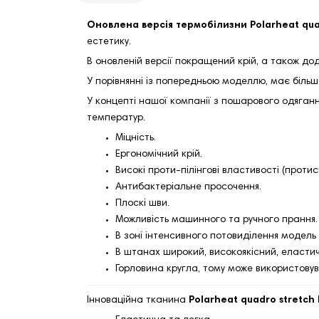
Оновлена версія термобілизни Polarheat qua
естетику.
В оновленій версії покращений крій, а також до
У порівнянні із попередньою моделлю, має більш
У концепті нашої компанії з пошарового одягання
температур.
Міцність.
Ергономічний крій.
Високі проти-пілінгові властивості (протис
Антибактеріальне просочення.
Плоскі шви.
Можливість машинного та ручного прання.
В зоні інтенсивного потовиділення модел
В штанах широкий, високоякісний, еластич
Горловина кругла, тому може використовува
Інноваційна тканина
Polarheat quadro stretch