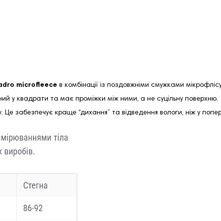
adro microfleece
в комбінації із поздовжніми смужками мікрофлісу
ний у квадрати та має проміжки між ними, а не суцільну поверхню.
. Це забезпечує краще “дихання” та відведення вологи, ніж у поп