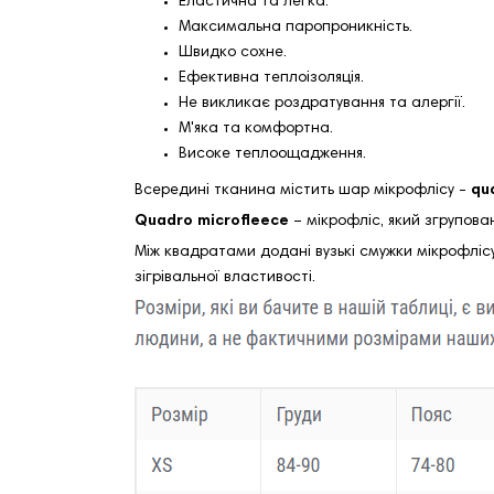
Еластична та легка.
Максимальна паропроникність.
Швидко сохне.
Ефективна теплоізоляція.
Не викликає роздратування та алергії.
М'яка та комфортна.
Високе теплоощадження.
Всередині тканина містить шар мікрофлісу -
qu
Quadro microfleece
– мікрофліс, який згрупова
Між квадратами додані вузькі смужки мікрофлісу
зігрівальної властивості.