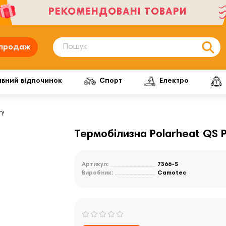
РЕКОМЕНДОВАНІ ТОВАРИ
продаж
ивний відпочинок
Спорт
Електро
гу
Термобілизна Polarheat QS P
Артикул:
7366-S
Виробник:
Camotec