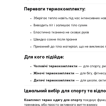
Переваги термокомплекту:
Зберігає тепло навіть під час інтенсивних н
Виводить піт і залишає тіло сухим
Еластична тканина не сковує рухів
Швидко сохне після прання
Приємний до тіла матеріал, що не викликає
Для кого підійде:
Чоловічі термокомплекти
— для спорту, ри
Жіночі термокомплекти
— для бігу, фітнесу
Дитячі термокомплекти
— для школи, актив
Ідеальний вибір для спорту та відп
Комплект термо одягу для спорту
поєднує функціо
тренувань або просто активного життя взимку.