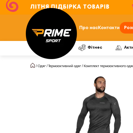
ЛІТНЯ ПІДБІРКА ТОВАРІВ
Про нас
Контакти
Роз
Фітнес
Акт
Одяг
Термоактивний одяг
Комплект термоактивного одя