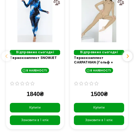
Відправимо сьогодні
Відправимо сьогодні
Термокомплект SNOWJET
Термокомплект
CARPATHIAN (Гольф +
лосини)
В НАЯВНОСТІ
В НАЯВНОСТІ
1840₴
1500₴
Купити
Купити
Замовити в 1 клік
Замовити в 1 клік