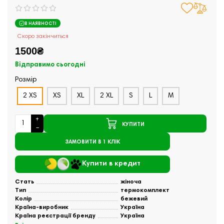
В НАЯВНОСТІ
Скоро закінчиться
1500₴
Відправимо сьогодні
Розмір
2 XS
XS
XL
2 XL
S
L
M
КУПИТИ
ЗАМОВИТИ В 1 КЛІК
Купити в кредит
Стать
жіноча
Тип
термокомплект
Колір
бежевий
Країна-виробник
Україна
Країна реєстрації бренду
Україна