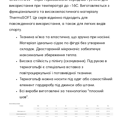
CARPATHIAN – серія термобілизни середньої густини для
використання при температурі до -16С. Виготовляється з
функціонального та високоеластичного матеріалу
ThermoSOFT. Ця серія відмінно підходить для
повсякденного використання, а також для легких видів
спорту.
Тканина м'яка та еластична, що зручно при носінні.
Матеріал ідеально сідає по фігурі без утворення
складок. Двосторонній мікроначіс забезпечує
максимальне збереження тепла.
Висока стійкість у пілінгу (скочування). Під рукою в
термогольфі є спеціальна вставка з
повітроциркульної і потовивідної тканини.
Термогольф можна носити під одяг або самостійний
елемент гардеробу під джинси або штани.
Всі вироби виготовлені за технологією "плоский
шов".