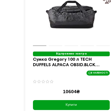
Відправимо завтра
Cумка Gregory 100 л TECH
DUFFELS ALPACA OBSID.BLCK
147932/0413
В НАЯВНОСТІ
10604₴
Купити