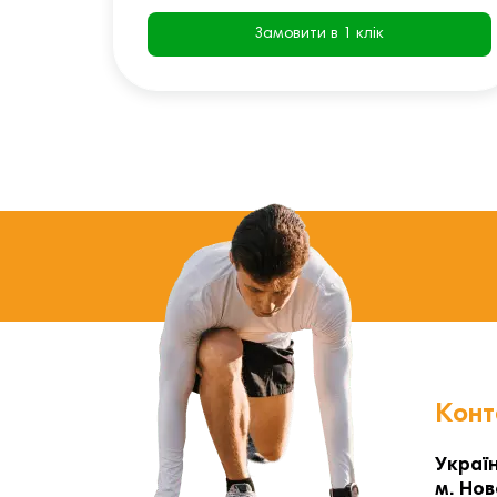
Замовити в 1 клік
Конт
Україн
м. Нов