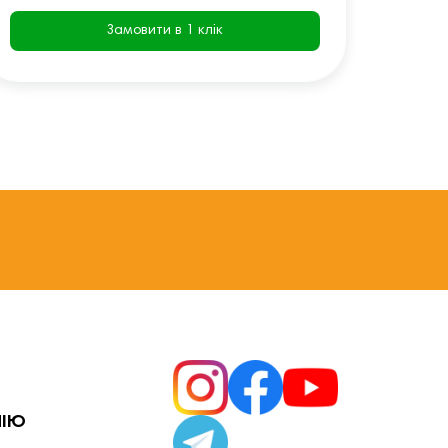
Замовити в 1 клік
НІЮ