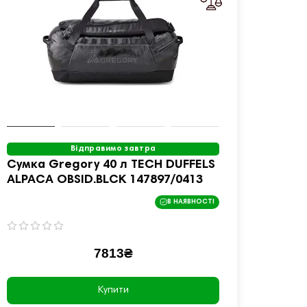
Відправимо завтра
Сумка Gregory 40 л TECH DUFFELS
Сумка
ALPACA OBSID.BLCK 147897/0413
ALPAC
В НАЯВНОСТІ
7813₴
Купити