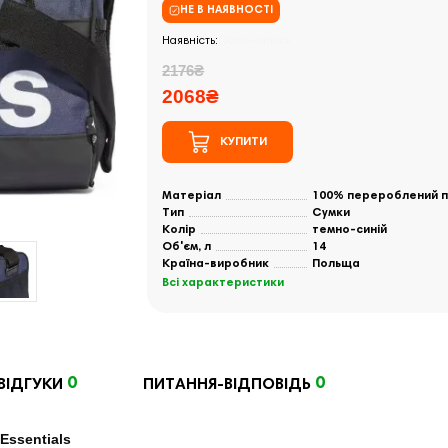
НЕ В НАЯВНОСТІ
Закінчились
2176₴
2068₴
КУПИТИ
Матеріал
100% перероблений п
Тип
Сумки
Колір
темно-синій
Об'єм, л
14
Країна-виробник
Польща
Всі характеристики
0
0
ВІДГУКИ
ПИТАННЯ-ВІДПОВІДЬ
Essentials