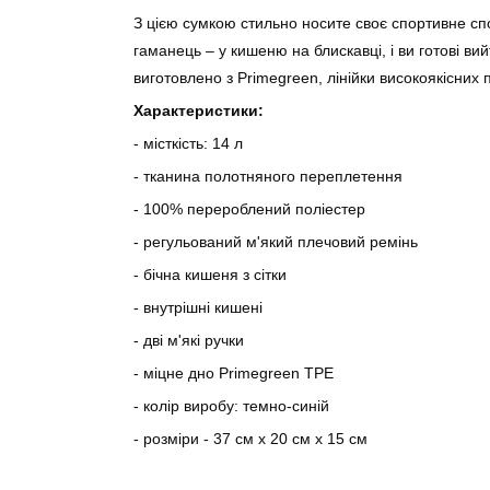
З цією сумкою стильно носите своє спортивне сп
гаманець – у кишеню на блискавці, і ви готові ви
виготовлено з Primegreen, лінійки високоякісних
Характеристики:
- місткість: 14 л
- тканина полотняного переплетення
- 100% перероблений поліестер
- регульований м'який плечовий ремінь
- бічна кишеня з сітки
- внутрішні кишені
- дві м'які ручки
- міцне дно Primegreen TPE
- колір виробу: темно-синій
- розміри - 37 см х 20 см х 15 см