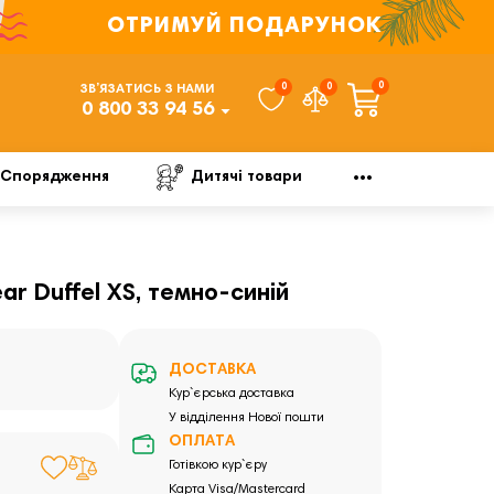
ОТРИМУЙ ПОДАРУНОК
0
0
0
ЗВ’ЯЗАТИСЬ З НАМИ
0 800 33 94 56
Спорядження
Дитячі товари
ar Duffel XS, темно-синій
ДОСТАВКА
Кур`єрська доставка
У відділення Нової пошти
ОПЛАТА
Готівкою кур`єру
Карта Visa/Mastercard