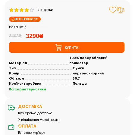
3 відгуки
НЕ В НАЯВНОСТІ
Закінчились
3290₴
3463₴
КУПИТИ
100% перероблений
Матеріал
поліестер
Тип
Сумки
Колір
червоно-чорний
Об'єм, л
30,7
Країна-виробник
Польша
Всі характеристики
ДОСТАВКА
Кур`єрська доставка
У відділення Нової пошти
ОПЛАТА
Готівкою кур`єру