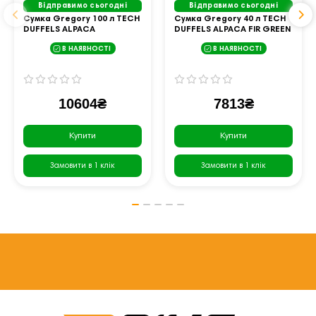
Відправимо сьогодні
Відправимо сьогодні
Cумка Gregory 100 л TECH
Сумка Gregory 40 л TECH
DUFFELS ALPACA
DUFFELS ALPACA FIR GREEN
OBSID.BLCK 147932/0413
147897/A182
В НАЯВНОСТІ
В НАЯВНОСТІ
10604₴
7813₴
Купити
Купити
Замовити в 1 клік
Замовити в 1 клік