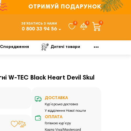
ОТРИМУЙ ПОДАРУНОК
0
0
0
ЗВ’ЯЗАТИСЬ З НАМИ
0 800 33 94 56
Спорядження
Дитячі товари
ні W-TEC Black Heart Devil Skul
ДОСТАВКА
Кур`єрська доставка
У відділення Нової пошти
ОПЛАТА
Готівкою кур`єру
Карта Visa/Mastercard