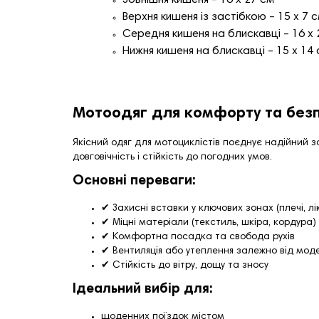
Верхня кишеня із застібкою – 15 х 7 
Середня кишеня на блискавці – 16 х 
Нижня кишеня на блискавці – 15 х 14
Мотоодяг для комфорту та безп
Якісний одяг для мотоциклістів поєднує надійний з
довговічність і стійкість до погодних умов.
Основні переваги:
✔ Захисні вставки у ключових зонах (плечі, лік
✔ Міцні матеріали (текстиль, шкіра, кордура)
✔ Комфортна посадка та свобода рухів
✔ Вентиляція або утеплення залежно від моде
✔ Стійкість до вітру, дощу та зносу
Ідеальний вибір для:
щоденних поїздок містом