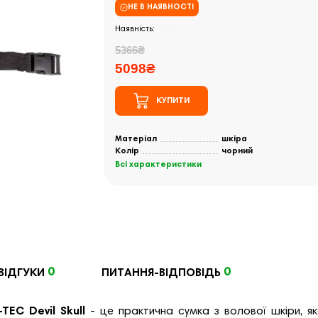
НЕ В НАЯВНОСТІ
Закінчились
5366₴
5098₴
КУПИТИ
Матеріал
шкіра
Колір
чорний
Всі характеристики
0
0
ВІДГУКИ
ПИТАННЯ-ВІДПОВІДЬ
EC Devil Skull
- це практична сумка з волової шкіри, яка