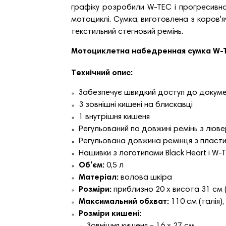
графіку розробили W-TEC і прогресивна
мотоциклі. Сумка, виготовлена ​​з коров
текстильний стегновий ремінь.
Мотоциклетна набедренная сумка W-TE
Технічний опис:
Забезпечує швидкий доступ до докумен
3 зовнішні кишені на блискавці
1 внутрішня кишеня
Регульований по довжині ремінь з люве
Регульована довжина ремінця з пласти
Нашивки з логотипами Black Heart і W-
Об'єм:
0,5 л
Матеріал:
волова шкіра
Розміри:
приблизно 20 х висота 31 см (
Максимальний обхват:
110 см (талія),
Розміри кишені:
Зовнішня кишеня – 16 х 27 см