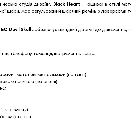
 чеська студія дизайну
Black Heart
. Нашивки в стилі мо
'ячої шкіри, має регульований шкіряний ремінь з люверсами 
C Devil Skull
забезпечує швидкий доступ до документів, т
тів, телефону, гаманця, інструментів тощо.
рсами і металевими пряжками (на талії)
ковою пряжкою (на стегні)
TEC
без ремінця).
 66 см (стегна)