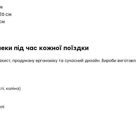
см
26 см
 см
еки під час кожної поїздки
ахист, продуману ергономіку та сучасний дизайн. Вироби виготовля
ті, коліна)
лі