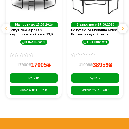
Відправимо 25.08.2026
Відправимо 25.08.2026
Батут Neo-Sport з
Батут Salta Premium Black
внутрішньою сіткою 12,5
Edition з внутрішньою
футів 374 см чорно-
сіткою 8 футів 251 см
В НАЯВНОСТІ
В НАЯВНОСТІ
памаранчевий
чорний
17005₴
38959₴
17900₴
41009₴
Купити
Купити
Замовити в 1 клік
Замовити в 1 клік