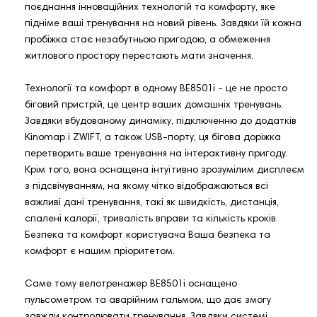
поєднання інноваційних технологій та комфорту, яке
підніме ваші тренування на новий рівень. Завдяки їй кожна
пробіжка стає незабутньою пригодою, а обмеження
житлового простору перестають мати значення.
Технології та комфорт в одному BE8501i - це не просто
біговий пристрій, це центр ваших домашніх тренувань.
Завдяки вбудованому динаміку, підключенню до додатків
Kinomap і ZWIFT, а також USB-порту, ця бігова доріжка
перетворить ваше тренування на інтерактивну пригоду.
Крім того, вона оснащена інтуїтивно зрозумілим дисплеєм
з підсвічуванням, на якому чітко відображаються всі
важливі дані тренування, такі як швидкість, дистанція,
спалені калорії, тривалість вправи та кількість кроків.
Безпека та комфорт користувача Ваша безпека та
комфорт є нашим пріоритетом.
Саме тому велотренажер BE8501i оснащено
пульсометром та аварійним гальмом, що дає змогу