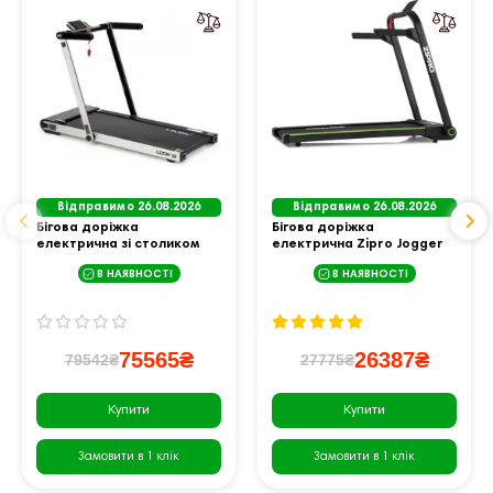
Відправимо 26.08.2026
Відправимо 26.08.2026
Бігова доріжка
Бігова доріжка
електрична зі столиком
електрична Zipro Jogger
HMS LOOP12 MULTI – сіра
В НАЯВНОСТІ
В НАЯВНОСТІ
75565₴
26387₴
79542₴
27775₴
Купити
Купити
Замовити в 1 клік
Замовити в 1 клік