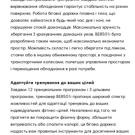
завжди контролювати тренування. Завдяки системі
вирівнювання обладнання гарантує стабільність на різних
поверхнях. Робота бігової доріжки плавна і тиха, що
дозволяє займатися в будь-який час дня і ночі, не
порушуючи спокій домочадців. Максимальна зручність
зберігання З урахуванням домашніх умов, BE8501i була
розроблена таким чином, щоб максимально економити
простір. Можливість скласти і легко зберігати під ліжком,
стоячи або в іншому обмеженому просторі, в поєднанні з
транспортними колесами, полегшує управління простором
і переміщення обладнання в разі потреби.
Адаптуйте тренування до ваших цілей
Завдяки 12 тренувальним програмам і 3 цільовим
програмам, тренажер BE8501i пропонує широкий спектр
можливостей для адаптації тренувань до ваших
індивідуальних фітнес-цілей. Незалежно від того, чи
прагнете ви покращити фізичну форму, збільшити
витривалість або спалити калорії, ця бігова доріжка
надасть вам правильні інструменти для досягнення ваших