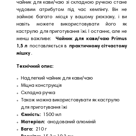
чайник для кави/чаю зі складною ручкою стане
чудовим атрибутом під час кемпінгу. Він не
займає багато місця у вашому рюкзаку, і ви
навіть можете використовувати його як
каструлю для приготування їжі. І останнє, але не
менш важливе:
Чайник для кави/чаю Primus
1,5 л
поставляється в
практичному сітчастому
мішку
.
Технічний опис:
Надлегкий чайник для кави/чаю
Міцна конструкція
Складна ручка
Також можна використовувати як каструлю
для приготування їжі
Ємність:
1500 мл
Матеріал:
анодований алюміній
Вага:
210 г