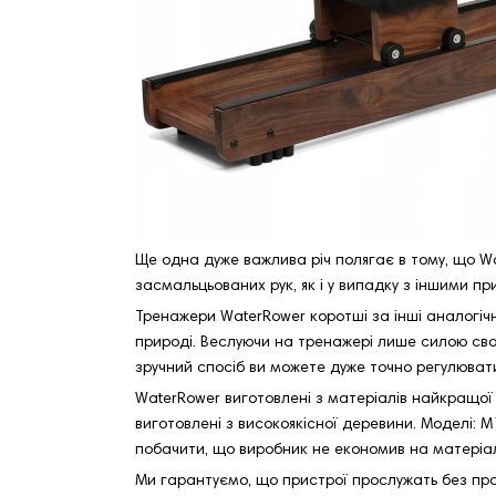
Ще одна дуже важлива річ полягає в тому, що Wat
засмальцьованих рук, як і у випадку з іншими 
Тренажери WaterRower коротші за інші аналогіч
природі. Веслуючи на тренажері лише силою свої
зручний спосіб ви можете дуже точно регулювати
WaterRower виготовлені з матеріалів найкращої яко
виготовлені з високоякісної деревини. Моделі: M1 
побачити, що виробник не економив на матеріал
Ми гарантуємо, що пристрої прослужать без проб