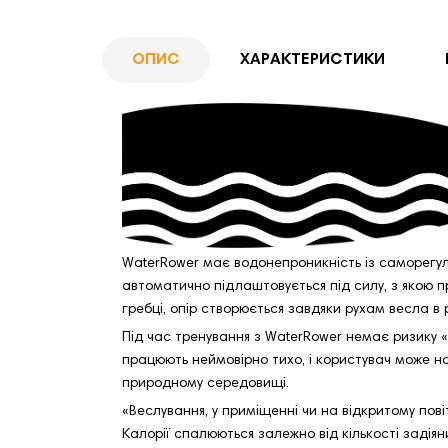
ОПИС
ХАРАКТЕРИСТИКИ
WaterRower має водонепроникність із саморегулю
автоматично підлаштовується під силу, з якою пр
гребці, опір створюється завдяки рухам весла в 
Під час тренування з WaterRower немає ризику «
працюють неймовірно тихо, і користувач може на
природному середовищі.
«Веслування, у приміщенні чи на відкритому пові
Калорії спалюються залежно від кількості задіян