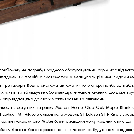
erRowery не потребує жодного обслуговування, окрім час від часу 
приладами, які потрібно систематично змащувати різними видами м
ні тренажери. Водна система автоматичного опору найбільш набли
х м’язів, ви збільшуєте або зменшуєте навантаження, що дуже зруч
 опір відповідно до своїх можливостей та очікувань.
сті, доступних на ринку. Моделі: Home, Club, Oak, Maple, Blank, Cla
LoRise і M1 HiRise з алюмінію, а моделі: S1 LoRise і S1 HiRise з вис
ах, випускаючи свої WaterRowers, завдяки чому машини стійкі до т
лем багато-багато років і навіть з часом не будуть надто відрізня