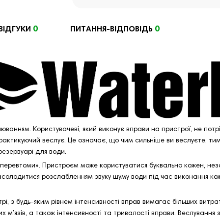
0
0
ВІДГУКИ
ПИТАННЯ-ВІДПОВІДЬ
ванням. Користувачеві, який виконує вправи на пристрої, не потрі
актикуючий веслує. Це означає, що чим сильніше ви веслуєте, тим 
резервуарі для води.
перевтоми». Пристроєм може користуватися буквально кожен, незал
солодитися розслабленням звуку шуму води під час виконання кожно
трі, з будь-яким рівнем інтенсивності вправ вимагає більших витрат
их м’язів, а також інтенсивності та тривалості вправи. Веслуванн