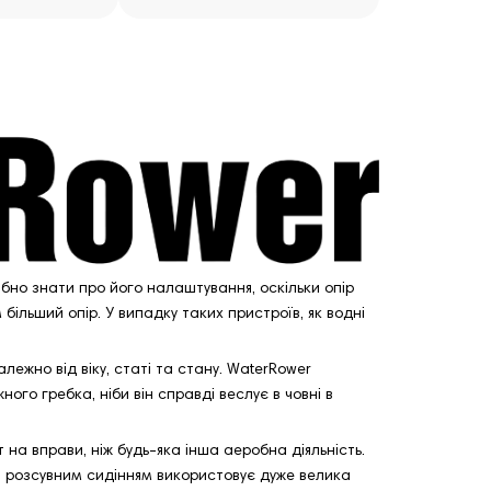
бно знати про його налаштування, оскільки опір
більший опір. У випадку таких пристроїв, як водні
ежно від віку, статі та стану. WaterRower
го гребка, ніби він справді веслує в човні в
 на вправи, ніж будь-яка інша аеробна діяльність.
я з розсувним сидінням використовує дуже велика