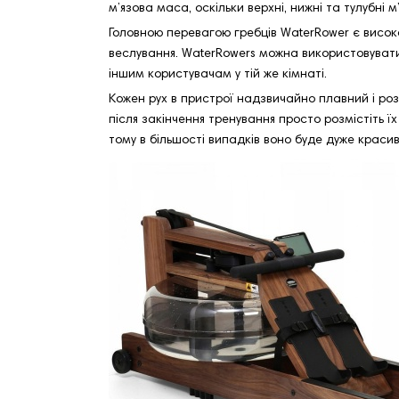
м’язова маса, оскільки верхні, нижні та тулубні 
Головною перевагою гребців WaterRower є висок
веслування. WaterRowers можна використовувати
іншим користувачам у тій же кімнаті.
Кожен рух в пристрої надзвичайно плавний і роз
після закінчення тренування просто розмістіть 
тому в більшості випадків воно буде дуже красив