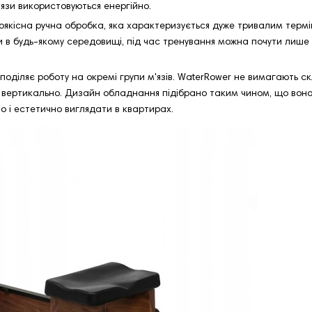
м’язи використовуються енергійно.
оякісна ручна обробка, яка характеризується дуже тривалим термі
 в будь-якому середовищі, під час тренування можна почути лише
поділяє роботу на окремі групи м'язів. WaterRower не вимагають ск
їх вертикально. Дизайн обладнання підібрано таким чином, що вон
о і естетично виглядати в квартирах.