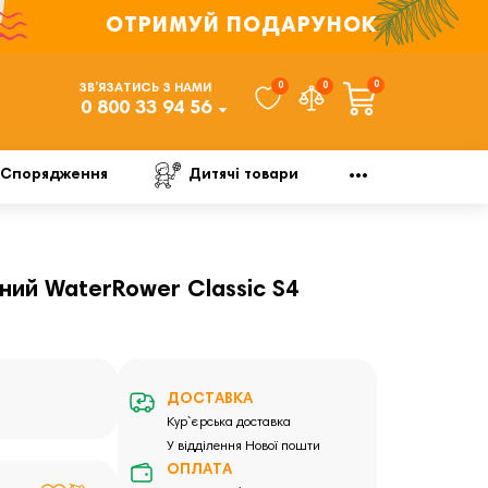
ОТРИМУЙ ПОДАРУНОК
0
0
0
ЗВ’ЯЗАТИСЬ З НАМИ
0 800 33 94 56
Спорядження
Дитячі товари
ий WaterRower Classic S4
ДОСТАВКА
Кур`єрська доставка
У відділення Нової пошти
ОПЛАТА