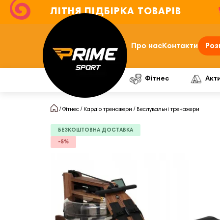
ЛІТНЯ ПІДБІРКА ТОВАРІВ
Про нас
Контакти
Роз
Фітнес
Акт
Фітнес
Кардіо тренажери
Веслувальні тренажери
БЕЗКОШТОВНА ДОСТАВКА
-5%