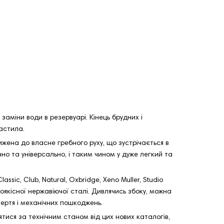
заміни води в резервуарі. Кінець брудних і
астила.
жена до власне гребного руху, що зустрічається в
но та універсально, і таким чином у дуже легкий та
ssic, Club, Natural, Oxbridge, Xeno Muller, Studio
окоякісної нержавіючої сталі. Дивлячись збоку, можна
ертя і механічних пошкоджень.
тися за технічним станом від цих нових каталогів,