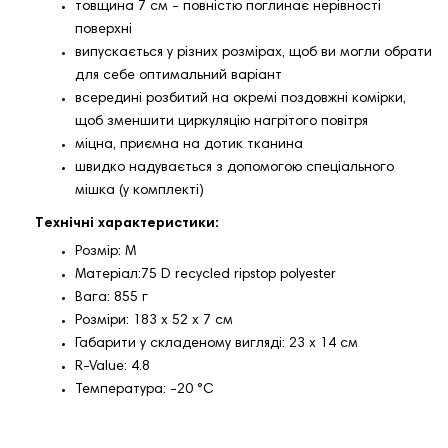
товщина 7 см - повністю поглинає нерівності
поверхні
випускається у різних розмірах, щоб ви могли обрати
для себе оптимальний варіант
всередині розбитий на окремі поздовжні комірки,
щоб зменшити циркуляцію нагрітого повітря
міцна, приємна на дотик тканина
швидко надувається з допомогою спеціального
мішка (у комплекті)
Технічні характеристики:
Розмір: M
Матеріал:75 D recycled ripstop polyester
Вага: 855 г
Розміри: 183 x 52 х 7 cм
Габарити у складеному вигляді: 23 x 14 см
R-Value: 4.8
Температура: -20 °C