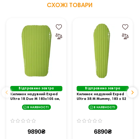
СХОЖІ ТОВАРИ
Відправимо завтра
Відправимо завтра
Килимок надувний Exped
Килимок надувний Exped
Ultra 1R Duo M 183х105 см,
Ultra 3R M Mummy, 183 х 52
зелений
см - зелений
В НАЯВНОСТІ
В НАЯВНОСТІ
9890₴
6890₴