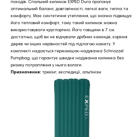
походів. Спальний килимок EXPED Dura пропонує
оптимальний баланс довговічності, легкої ваги, тепла та
комфорту. Має синтетичне утеплення, що значно підвищує
його тепловий комфорт, тому такий килимок можна
використовувати круглорічно. Його товщини в 7 см
достатньо, щоб ви не відчували дрібних камінців, коріння
дерев чи інших нерівностей під підлогою намету. У
комплекті надається гермомішок-надувачка Schnozzel
Pumpbag, що гарантує швидке надування килимка без
ризику потрапляння у нього вологи.
Призначення:
трекінг, експедиції, альпінізм