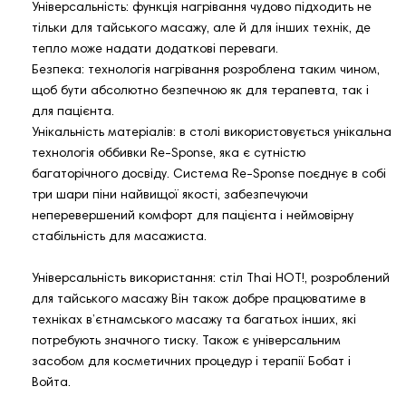
Універсальність: функція нагрівання чудово підходить не
тільки для тайського масажу, але й для інших технік, де
тепло може надати додаткові переваги.
Безпека: технологія нагрівання розроблена таким чином,
щоб бути абсолютно безпечною як для терапевта, так і
для пацієнта.
Унікальність матеріалів: в столі використовується унікальна
технологія оббивки Re-Sponse, яка є сутністю
багаторічного досвіду. Система Re-Sponse поєднує в собі
три шари піни найвищої якості, забезпечуючи
неперевершений комфорт для пацієнта і неймовірну
стабільність для масажиста.
Універсальність використання: стіл Thai HOT!, розроблений
для тайського масажу Він також добре працюватиме в
техніках в’єтнамського масажу та багатьох інших, які
потребують значного тиску. Також є універсальним
засобом для косметичних процедур і терапії Бобат і
Войта.