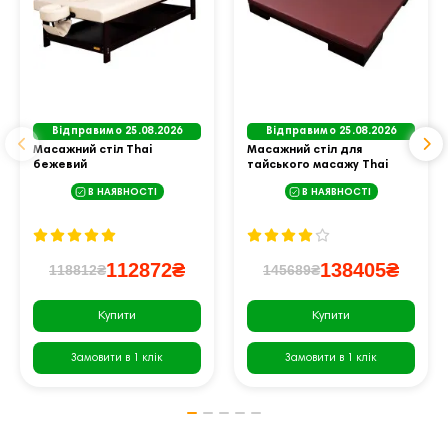
Відправимо 25.08.2026
Відправимо 25.08.2026
Масажний стіл Thai
Масажний стіл для
бежевий
тайського масажу Thai
Excellence коричневий
В НАЯВНОСТІ
В НАЯВНОСТІ
112872₴
138405₴
118812₴
145689₴
Купити
Купити
Замовити в 1 клік
Замовити в 1 клік