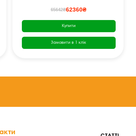
62360₴
65642₴
Купити
Замовити в 1 клік
акти