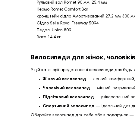
Рульовий вал Romet 90 мм, 25,4 мм
Кермо Romet Comfort Bar
кронштейн сідла Амортизований 27,2 мм 300 м
Сідло Selle Royal Freeway 5094
Педалі Union 809
Вага 14,4 кг
Велосипеди для жінок, чоловіків 
У цій категорії представлені велосипеди для будь-як
Жіночий велосипед
— легкий, комфортний,
Чоловічий велосипед
— міцний, витривалий
Підлітковий велосипед
— універсальний вар
Спортивний велосипед
— ідеальний для ди
Обирайте велосипед для себе або в подарунок — 