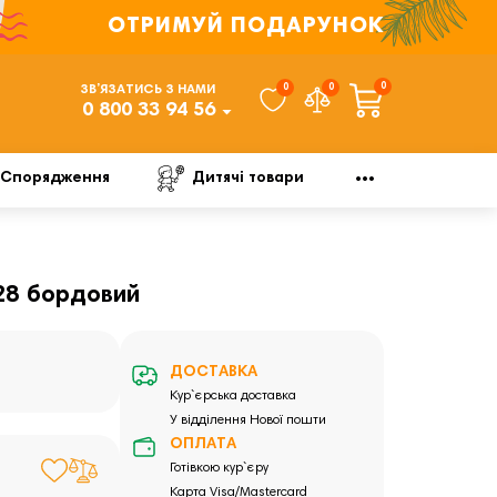
ОТРИМУЙ ПОДАРУНОК
0
0
0
ЗВ’ЯЗАТИСЬ З НАМИ
0 800 33 94 56
Спорядження
Дитячі товари
 28 бордовий
ДОСТАВКА
Кур`єрська доставка
У відділення Нової пошти
ОПЛАТА
Готівкою кур`єру
Карта Visa/Mastercard