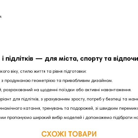
м
і підлітків — для міста, спорту та відпоч
ого віку, стилю життя та рівня підготовки:
 з продуманою геометрією та привабливим дизайном.
, розрахований на щоденні поїздки або активні навантаження.
іант для підлітків, з урахуванням зросту, потреб у безпеці та ман
намічного катання, тренувань та подорожей, зі швидким перемик
ми пропонуємо широкий вибір моделей і допоможемо підібрати н
СХОЖІ ТОВАРИ