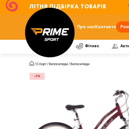
ЛІТНЯ ПІДБІРКА ТОВАРІВ
Про нас
Контакти
Роз
Фітнес
Акт
Спорт
Велосипеди
Велосипеди
-5%