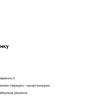
инку
евреності.
анням передач і амортизацією.
айкраще рішення.