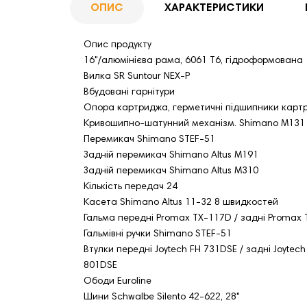
ОПИС
ХАРАКТЕРИСТИКИ
Опис продукту
16"/алюмінієва рама, 6061 T6, гідроформована
Вилка SR Suntour NEX-P
Вбудовані гарнітури
Опора картриджа, герметичні підшипники карт
Кривошипно-шатунний механізм. Shimano M131 
Перемикач Shimano STEF-51
Задній перемикач Shimano Altus M191
Задній перемикач Shimano Altus M310
Кількість передач 24
Касета Shimano Altus 11-32 8 швидкостей
Гальма передні Promax TX-117D / задні Promax
Гальмівні ручки Shimano STEF-51
Втулки передні Joytech FH 731DSE / задні Joytech
801DSE
Ободи Euroline
Шини Schwalbe Silento 42-622, 28"