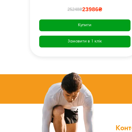
23986₴
25248₴
Купити
Замовити в 1 клік
Конт