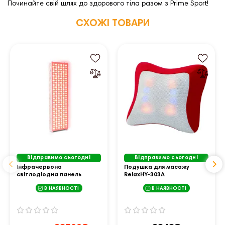
Починайте свій шлях до здорового тіла разом з Prime Sport!
СХОЖІ ТОВАРИ
Відправимо сьогодні
Відправимо сьогодні
Інфрачервона
Подушка для масажу
світлодіодна панель
RelaxHY-303A
inSPORTline Brister - 180
В НАЯВНОСТІ
В НАЯВНОСТІ
LED, колір білий