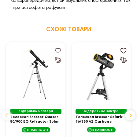
кольоропередачею, як при візуальних спостереженнях, так
і при астрофотографуванні.
СХОЖІ ТОВАРИ
Відправимо завтра
Відправимо завтра
Телескоп Bresser Quasar
Телескоп Bresser Solarix
80/900 EQ Refractor Solar
76/350 AZ Carbon з
Carbon з сонячним
сонячним фільтром і
В НАЯВНОСТІ
В НАЯВНОСТІ
фільтром і адаптером для
адаптером для
смартфона (4780909)
смартфона (4676359)