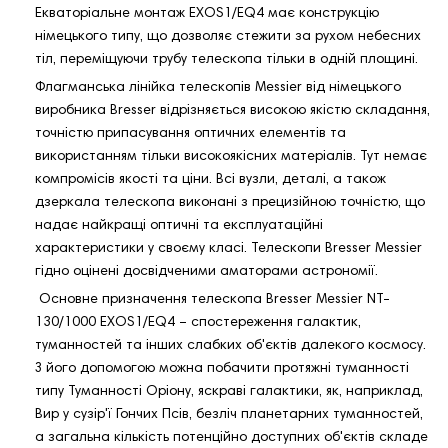
Екваторіальне монтаж EXOS1/EQ4 має конструкцію
німецького типу, що дозволяє стежити за рухом небесних
тіл, переміщуючи трубу телескопа тільки в одній площині.
Флагманська лінійка телескопів Messier від німецького
виробника Bresser відрізняється високою якістю складання,
точністю припасування оптичних елементів та
використанням тільки високоякісних матеріалів. Тут немає
компромісів якості та ціни. Всі вузли, деталі, а також
дзеркала телескопа виконані з прецизійною точністю, що
надає найкращі оптичні та експлуатаційні
характеристики у своєму класі. Телескопи Bresser Messier
гідно оцінені досвідченими аматорами астрономії.
Основне призначення телескопа Bresser Messier NT-
130/1000 EXOS1/EQ4 – спостереження галактик,
туманностей та інших слабких об'єктів далекого космосу.
З його допомогою можна побачити протяжні туманності
типу Туманності Оріону, яскраві галактики, як, наприклад,
Вир у сузір'ї Гончих Псів, безліч планетарних туманностей,
а загальна кількість потенційно доступних об'єктів складе