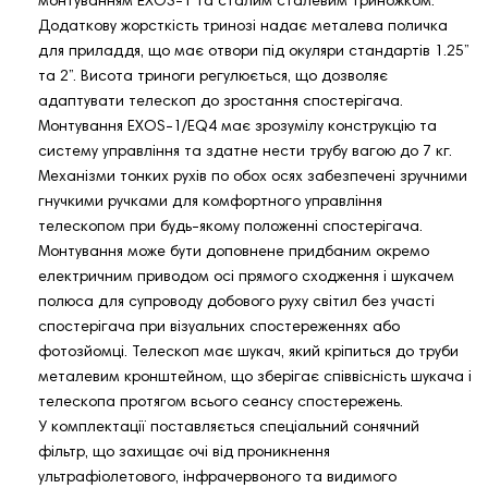
монтуванням EXOS-1 та сталим сталевим триножком.
Додаткову жорсткість тринозі надає металева поличка
для приладдя, що має отвори під окуляри стандартів 1.25”
та 2”. Висота триноги регулюється, що дозволяє
адаптувати телескоп до зростання спостерігача.
Монтування EXOS-1/EQ4 має зрозумілу конструкцію та
систему управління та здатне нести трубу вагою до 7 кг.
Механізми тонких рухів по обох осях забезпечені зручними
гнучкими ручками для комфортного управління
телескопом при будь-якому положенні спостерігача.
Монтування може бути доповнене придбаним окремо
електричним приводом осі прямого сходження і шукачем
полюса для супроводу добового руху світил без участі
спостерігача при візуальних спостереженнях або
фотозйомці. Телескоп має шукач, який кріпиться до труби
металевим кронштейном, що зберігає співвісність шукача і
телескопа протягом всього сеансу спостережень.
У комплектації поставляється спеціальний сонячний
фільтр, що захищає очі від проникнення
ультрафіолетового, інфрачервоного та видимого