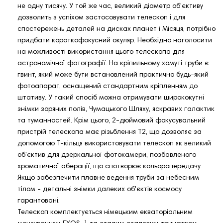
не одну тисячу. У той же час, великий діаметр об'єктиву
дозволить з успіхом застосовувати телескоп і для
спостережень деталей на дисках планет і Місяця, потрібно
придбати короткофокусний окуляр. Необхідно наголосити
на можливості використання цього телескопа для
астрономічної фотографії. На кріпильному хомуті труби є
гвинт, який може бути встановлений практично будь-який
фотоапарат, оснащений стандартним кріпленням до
штативу. У такий спосіб можна отримувати ширококутні
знімки зоряних полів, Чумацького Шляху, яскравих галактик
та туманностей. Крім цього, 2-дюймовий фокусувальний
пристрій телескопа має різьблення Т2, що дозволяє за
допомогою Т-кільця використовувати телескоп як великий
об'єктив для дзеркальної фотокамери, позбавленого
хроматичної аберації, що спотворює кольоропередачу.
Якщо забезпечити плавне ведення труби за небесним
тілом - детальні знімки далеких об'єктів космосу
гарантовані.
Телескоп комплектується німецьким екваторіальним