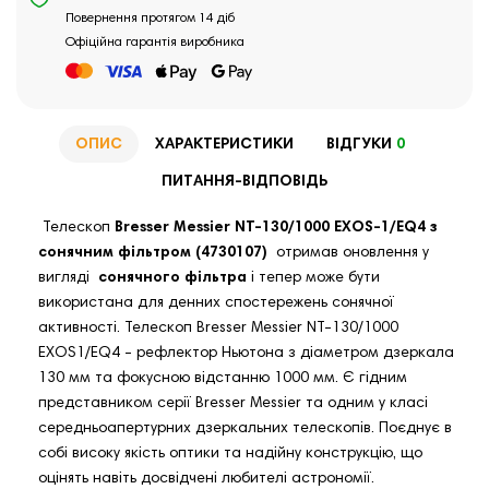
Повернення протягом 14 діб
Офіційна гарантія виробника
ОПИС
ХАРАКТЕРИСТИКИ
ВІДГУКИ
0
ПИТАННЯ-ВІДПОВІДЬ
Телескоп
Bresser Messier NT-130/1000 EXOS-1/EQ4 з
сонячним фільтром (4730107)
отримав оновлення у
вигляді
сонячного фільтра
і тепер може бути
використана для денних спостережень сонячної
активності. Телескоп Bresser Messier NT-130/1000
EXOS1/EQ4 - рефлектор Ньютона з діаметром дзеркала
130 мм та фокусною відстанню 1000 мм. Є гідним
представником серії Bresser Messier та одним у класі
середньоапертурних дзеркальних телескопів. Поєднує в
собі високу якість оптики та надійну конструкцію, що
оцінять навіть досвідчені любителі астрономії.