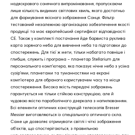
надяскравого сонячного випромінювання, пропускаючи
лише кількість видимих світлових хвиль, якого достатньо
для формування якісного зображення Сонця. Фільтр
тестований незалежною організацією забезпечення якості
продукції та має європейський сертифікат відповідності
CE. Також у комплекті постачання йде барвиста рухлива
карта зоряного неба для вивчення неба та підготовки до
спостережень. Для тієї ж мети, тільки набагато повніше і
глибше, служить і програма – планетар Stellarium для
персонального комп'ютера, яка показує нічне небо з усіма
сузір'ями, планетами та туманностями на екрані
комп'ютера для обраного користувачем часу та місця
спостереження. Висока якість передачі зображень
гарантується не тільки стійкою конструкцією, але й
чудовою якістю параболічного дзеркала з напилюванням.
Всі елементи оптичних конструкцій телескопів Bresser
Messier виготовляються із спеціального оптичного скла.
Саме це дозволяє отримувати світлі і чіткі зображення
об'єктів, що спостерігаються, з правильною