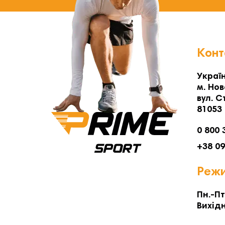
Конт
Україн
м. Нов
вул. С
81053
0 800 
+38 0
Режи
Пн.-Пт
Вихідн