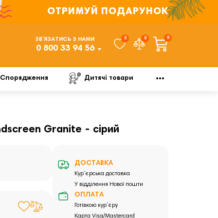
ОТРИМУЙ ПОДАРУНОК
0
0
0
ЗВ’ЯЗАТИСЬ З НАМИ
0 800 33 94 56
Спорядження
Дитячі товари
dscreen Granite - сірий
ДОСТАВКА
Кур`єрська доставка
У відділення Нової пошти
ОПЛАТА
Готівкою кур`єру
Карта Visa/Mastercard