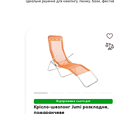
Ідеальне рішення для кемпінгу, пікніку, бази, фе
Відправимо сьогодні
Крісло-шезлонг Jumi розкладне,
помаранчеве