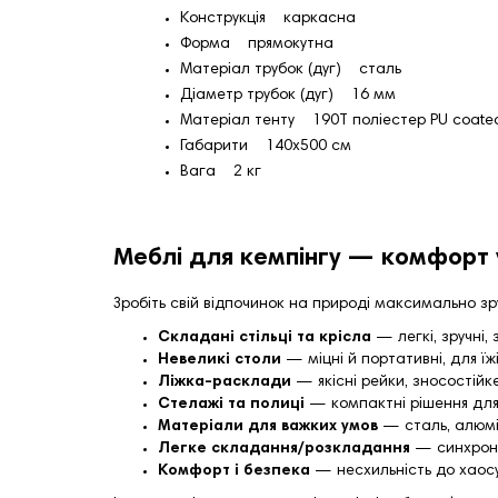
Конструкція каркасна
Форма прямокутна
Матеріал трубок (дуг) сталь
Діаметр трубок (дуг) 16 мм
Матеріал тенту 190T поліестер PU coated
Габарити 140x500 см
Вага 2 кг
Меблі для кемпінгу — комфорт 
Зробіть свій відпочинок на природі максимально з
Складані стільці та крісла
— легкі, зручні,
Невеликі столи
— міцні й портативні, для їжі
Ліжка‑расклади
— якісні рейки, зносостійке
Стелажі та полиці
— компактні рішення для п
Матеріали для важких умов
— сталь, алюмін
Легке складання/розкладання
— синхронн
Комфорт і безпека
— несхильність до хаосу,