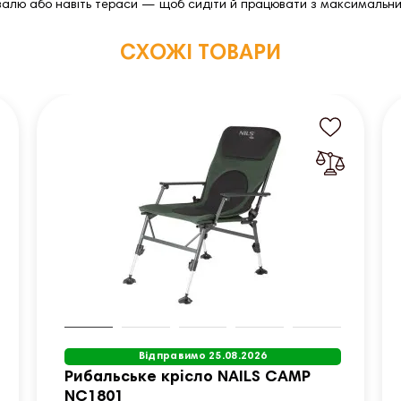
стивалю або навіть тераси — щоб сидіти й працювати з максималь
СХОЖІ ТОВАРИ
Відправимо 25.08.2026
Рибальське крісло NAILS CAMP
NC1801