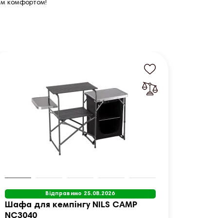
ним комфортом!
Відправимо 25.08.2026
Шафа для кемпінгу NILS CAMP
Розкл
NC3040
KINGC