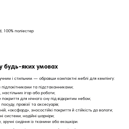
, 100% поліестер
у будь-яких умовах
ручним і стильним — обравши компактні меблі для кемпінгу:
 з підлокітниками та підстаканниками;
, настільних ігор або роботи;
 покриття для нічного сну під відкритим небом;
осуду, провізії та аксесуарів;
ій, «оксфорд», зносостійкі покриття й стійкість до вологи;
і системи, надійні шарніри;
 зручні сидіння із тканини або екошкіри.