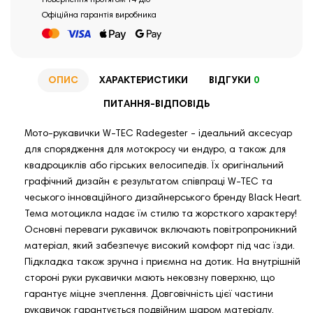
Повернення протягом 14 діб
Офіційна гарантія виробника
ОПИС
ХАРАКТЕРИСТИКИ
ВІДГУКИ
0
ПИТАННЯ-ВІДПОВІДЬ
Мото-рукавички W-TEC Radegester - ідеальний аксесуар
для спорядження для мотокросу чи ендуро, а також для
квадроциклів або гірських велосипедів. Їх оригінальний
графічний дизайн є результатом співпраці W-TEC та
чеського інноваційного дизайнерського бренду Black Heart.
Тема мотоцикла надає їм стилю та жорсткого характеру!
Основні переваги рукавичок включають повітропроникний
матеріал, який забезпечує високий комфорт під час їзди.
Підкладка також зручна і приємна на дотик. На внутрішній
стороні руки рукавички мають нековзну поверхню, що
гарантує міцне зчеплення. Довговічність цієї частини
рукавичок гарантується подвійним шаром матеріалу.