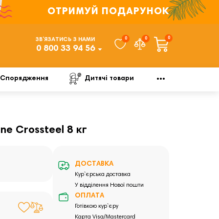
ОТРИМУЙ ПОДАРУНОК
0
0
0
ЗВ’ЯЗАТИСЬ З НАМИ
0 800 33 94 56
Спорядження
Дитячі товари
ne Crossteel 8 кг
ДОСТАВКА
Кур`єрська доставка
У відділення Нової пошти
ОПЛАТА
Готівкою кур`єру
Карта Visa/Mastercard