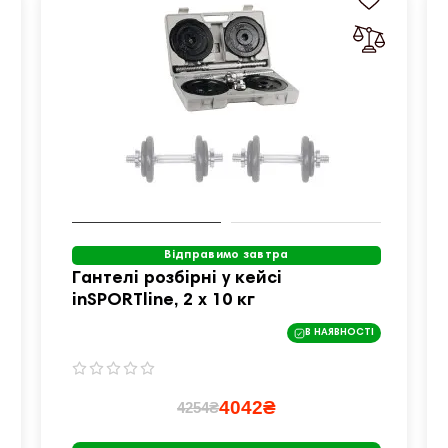
Відправимо завтра
Гантелі розбірні у кейсі
inSPORTline, 2 x 10 кг
В НАЯВНОСТІ
4042₴
4254₴