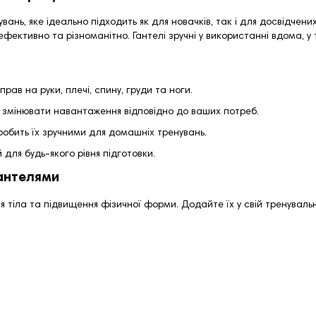
ань, яке ідеально підходить як для новачків, так і для досвідчен
ефективно та різноманітно. Гантелі зручні у використанні вдома, у 
прав на руки, плечі, спину, груди та ноги.
 змінювати навантаження відповідно до ваших потреб.
робить їх зручними для домашніх тренувань.
ля будь-якого рівня підготовки.
гантелями
ня тіла та підвищення фізичної форми. Додайте їх у свій тренувал