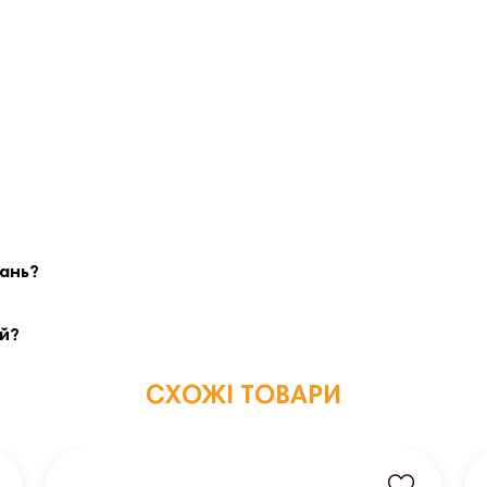
вань?
ей?
СХОЖІ ТОВАРИ