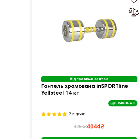
Відправимо завтра
Гантель хромована inSPORTline
Yellsteel 14 кг
В НАЯВНОСТІ
2 відгуки
4044₴
4256₴