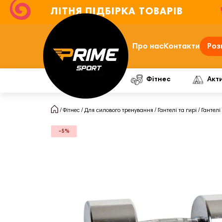
ЛІТНЯ ПІДБІРКА ТОВАРІВ
Про нас
Контакти
Роз
Фітнес
Акт
Фітнес
Для силового тренування
Гантелі та гирі
Гантелі
-5%