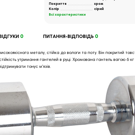
Покриття
хром
Колір
сірий
Всі характеристики
0
0
ВІДГУКИ
ПИТАННЯ-ВІДПОВІДЬ
 високоякісного металу, стійка до вологи та поту. Він покритий т
тійкість утримання гантелей в руці. Хромована гантель вагою 6 к
дтримувати тонус м'язів.