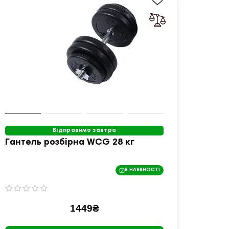
Відправимо завтра
Гантель розбірна WCG 28 кг
Ганте
Chrom
В НАЯВНОСТІ
1449₴