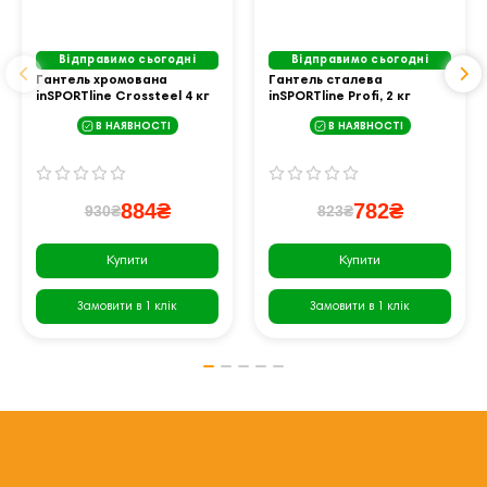
Відправимо сьогодні
Відправимо сьогодні
Гантель хромована
Гантель сталева
inSPORTline Crossteel 4 кг
inSPORTline Profi, 2 кг
В НАЯВНОСТІ
В НАЯВНОСТІ
884₴
782₴
930₴
823₴
Купити
Купити
Замовити в 1 клік
Замовити в 1 клік