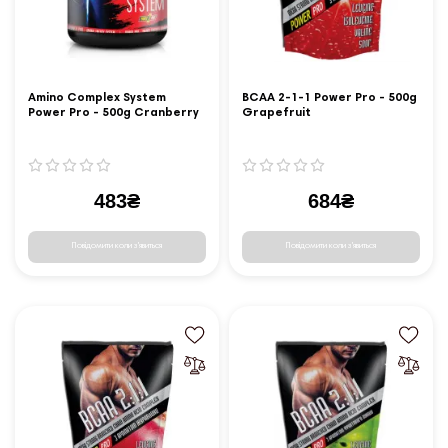
Amino Complex System
BCAA 2-1-1 Power Pro - 500g
Power Pro - 500g Cranberry
Grapefruit
483₴
684₴
Повідомити коли з'явиться
Повідомити коли з'явиться