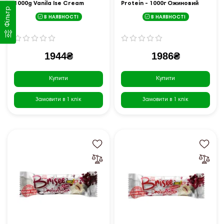
1000g Vanila Ise Cream
Protein - 1000г Ожиновий
Фільтр
йогурт
В НАЯВНОСТІ
В НАЯВНОСТІ
1944₴
1986₴
Купити
Купити
Замовити в 1 клік
Замовити в 1 клік