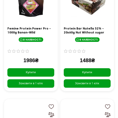
Femine Protein Power Pro -
Protein Bar Nutella 32% -
1000g Banan-Wild
20x60g Nut Without sugar
Strawberry
В НАЯВНОСТІ
В НАЯВНОСТІ
1986₴
1488₴
Купити
Купити
Замовити в 1 клік
Замовити в 1 клік