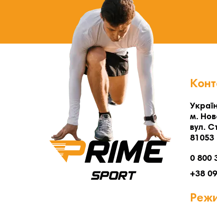
Конт
Україн
м. Нов
вул. С
81053
0 800 
+38 0
Режи