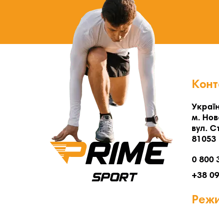
Конт
Україн
м. Нов
вул. С
81053
0 800 
+38 0
Режи