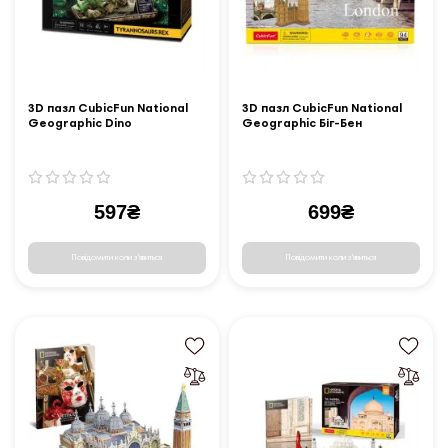
3D пазл CubicFun National
3D пазл CubicFun National
Geographic Dino
Geographic Біг-Бен
Тиранозавр Рекс (DS1051h)
(DS0992h)
597₴
699₴
Повідомити коли з'явиться
Повідомити коли з'явиться