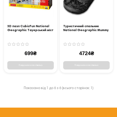
3D пазл CubicFun National
Туристичний спальник
Geographic Тауерський міст
National Geographic Mummy
(DS0978h)
74x230
699₴
4724₴
Повідомити коли з'явиться
Повідомити коли з'явиться
Показано від 1 до 6 з 6 (всього сторінок: 1)