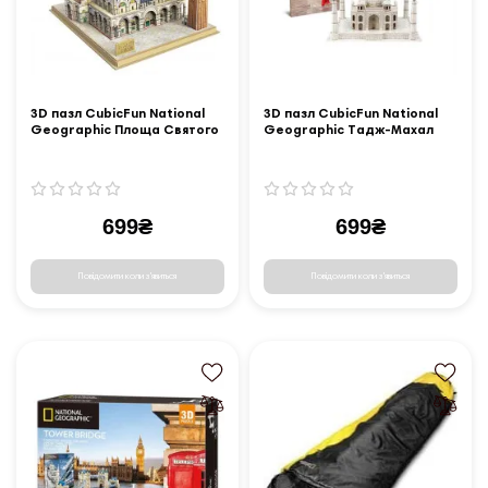
3D пазл CubicFun National
3D пазл CubicFun National
Geographic Площа Святого
Geographic Тадж-Махал
Марка (DS0980h)
(DS0981h)
699₴
699₴
Повідомити коли з'явиться
Повідомити коли з'явиться